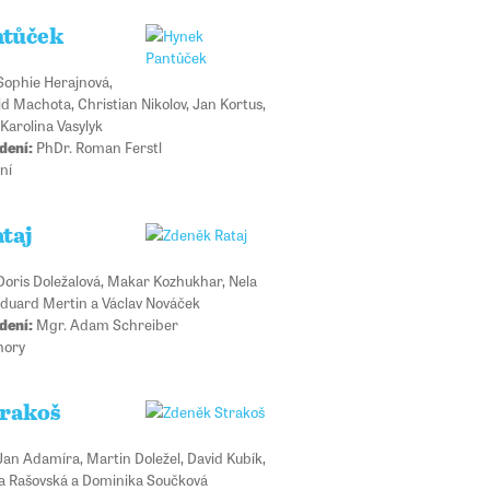
ntůček
ophie Herajnová,
d Machota, Christian Nikolov, Jan Kortus,
Karolina Vasylyk
dení:
PhDr. Roman Ferstl
ní
taj
oris Doležalová, Makar Kozhukhar, Nela
Eduard Mertin a Václav Nováček
dení:
Mgr. Adam Schreiber
hory
rakoš
an Adamíra, Martin Doležel, David Kubík,
a Rašovská a Dominika Součková