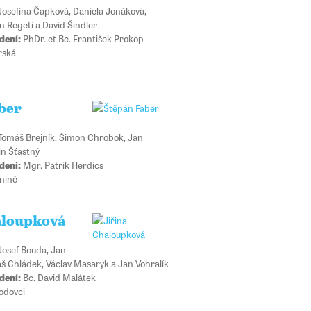
osefína Čapková, Daniela Jonáková,
n Regeti a David Šindler
dení:
PhDr. et Bc. František Prokop
rská
ber
omáš Brejník, Šimon Chrobok, Jan
n Šťastný
dení:
Mgr. Patrik Herdics
nině
aloupková
osef Bouda, Jan
š Chládek, Václav Masaryk a Jan Vohralík
dení:
Bc. David Malátek
odovci