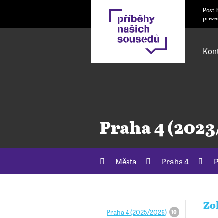
Post 
preze
Kont
Praha 4 (2023
Města
Praha 4
P
Zo
Praha 4 (2025/2026)
10