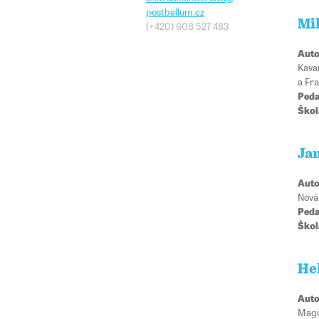
postbellum.cz
Mi
(+420)
608 527 483
Auto
Kavan
a Fra
Peda
Škol
Ja
Auto
Novák
Peda
Škol
He
Auto
Magd