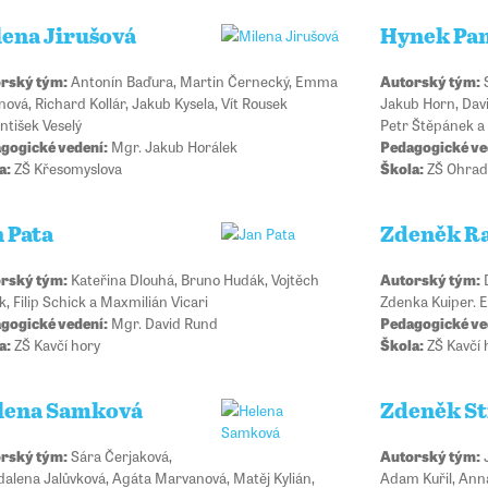
lena Jirušová
Hynek Pa
rský tým:
Antonín Baďura, Martin Černecký, Emma
Autorský tým:
S
ová, Richard Kollár, Jakub Kysela, Vít Rousek
Jakub Horn, Davi
ntišek Veselý
Petr Štěpánek a 
gogické vedení:
Mgr. Jakub Horálek
Pedagogické ve
a:
ZŠ Křesomyslova
Škola:
ZŠ Ohrad
n Pata
Zdeněk Ra
rský tým:
Kateřina Dlouhá, Bruno Hudák, Vojtěch
Autorský tým:
D
, Filip Schick a Maxmilián Vicari
Zdenka Kuiper. 
gogické vedení:
Mgr. David Rund
Pedagogické ve
a:
ZŠ Kavčí hory
Škola:
ZŠ Kavčí 
lena Samková
Zdeněk St
rský tým:
Sára Čerjaková,
Autorský tým:
J
alena Jalůvková, Agáta Marvanová, Matěj Kylián,
Adam Kuřil, Ann