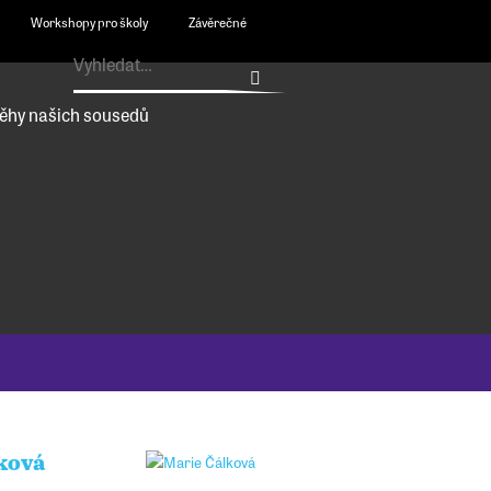
Workshopy pro školy
Závěrečné
ěhy našich sousedů
ková