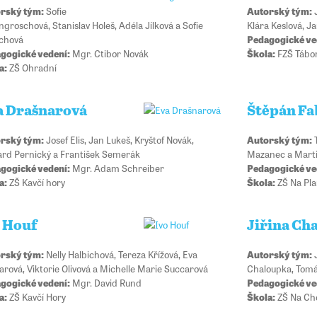
rský tým:
Sofie
Autorský tým:
J
groschová, Stanislav Holeš, Adéla Jílková a Sofie
Klára Keslová, Ja
chová
Pedagogické ve
gogické vedení:
Mgr. Ctibor Novák
Škola:
FZŠ Tábo
a:
ZŠ Ohradní
a Drašnarová
Štěpán Fa
rský tým:
Josef Elis, Jan Lukeš, Kryštof Novák,
Autorský tým:
T
ard Pernický a František Semerák
Mazanec a Marti
gogické vedení:
Mgr. Adam Schreiber
Pedagogické ve
a:
ZŠ Kavčí hory
Škola:
ZŠ Na Pla
o Houf
Jiřina Ch
rský tým:
Nelly Halbichová, Tereza Křížová, Eva
Autorský tým:
J
arová, Viktorie Olivová a Michelle Marie Succarová
Chaloupka, Tomá
gogické vedení:
Mgr. David Rund
Pedagogické ve
a:
ZŠ Kavčí Hory
Škola:
ZŠ Na Ch