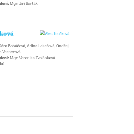
dení:
Mgr. Jiří Barták
šková
ára Boháčová, Adina Lekešová, Ondřej
na Vernerová
dení:
Mgr. Veronika Zvolánková
ků