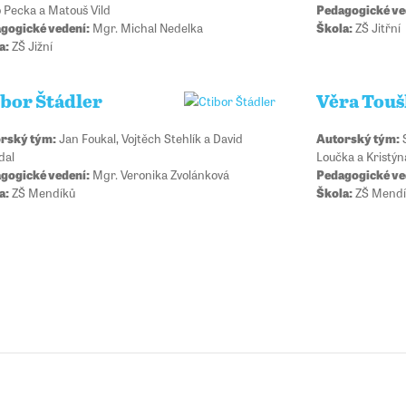
 Pecka a Matouš Vild
Pedagogické ve
gogické vedení:
Mgr. Michal Nedelka
Škola:
ZŠ Jitřní
a:
ZŠ Jižní
ibor Štádler
Věra Tou
rský tým:
Jan Foukal, Vojtěch Stehlík a David
Autorský tým:
S
dal
Loučka a Kristý
gogické vedení:
Mgr. Veronika Zvolánková
Pedagogické ve
a:
ZŠ Mendíků
Škola:
ZŠ Mendí