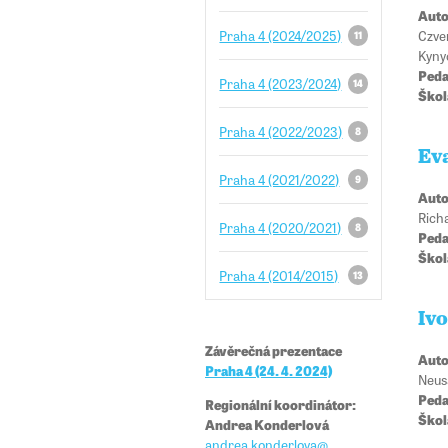
Auto
Czven
Praha 4 (2024/2025)
11
Kyny
Peda
Praha 4 (2023/2024)
14
Škol
Praha 4 (2022/2023)
8
Ev
Praha 4 (2021/2022)
9
Auto
Rich
Praha 4 (2020/2021)
8
Peda
Škol
Praha 4 (2014/2015)
13
Iv
Závěrečná prezentace
Auto
Praha 4 (24. 4. 2024)
Neus
Peda
Regionální koordinátor:
Škol
Andrea Konderlová
andrea.konderlova@​​