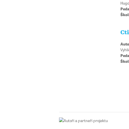
Hugo
Peda
Škol
Ct
Auto
Vyhlí
Peda
Škol