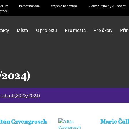
Bellum
Paměť národa
My jsme to nevzdali
Soutěž Příběhy 20. století
ntace
akty
Místa
O projektu
Pro města
Pro školy
Příb
/2024)
raha 4 (2023/2024)
ltán Czvengrosch
Marie Čál