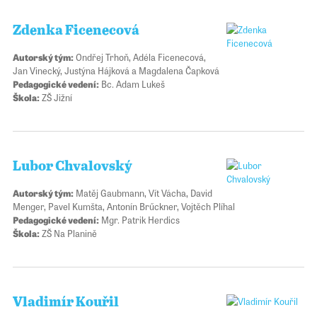
Zdenka Ficenecová
Autorský tým:
Ondřej Trhoň, Adéla Ficenecová,
Jan Vinecký, Justýna Hájková a Magdalena Čapková
Pedagogické vedení:
Bc. Adam Lukeš
Škola:
ZŠ Jižní
Lubor Chvalovský
Autorský tým:
Matěj Gaubmann, Vít Vácha, David
Menger, Pavel Kumšta, Antonín Brűckner, Vojtěch Plíhal
Pedagogické vedení:
Mgr. Patrik Herdics
Škola:
ZŠ Na Planině
Vladimír Kouřil