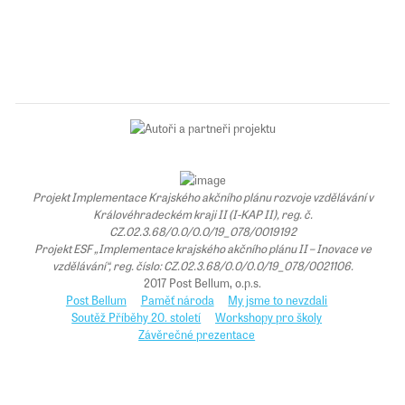
Projekt Implementace Krajského akčního plánu rozvoje vzdělávání v
Královéhradeckém kraji II (I-KAP II), reg. č.
CZ.02.3.68/0.0/0.0/19_078/0019192
Projekt ESF „Implementace krajského akčního plánu II – Inovace ve
vzdělávání“, reg. číslo: CZ.02.3.68/0.0/0.0/19_078/0021106.
2017 Post Bellum, o.p.s.
Post Bellum
Paměť národa
My jsme to nevzdali
Soutěž Příběhy 20. století
Workshopy pro školy
Závěrečné prezentace