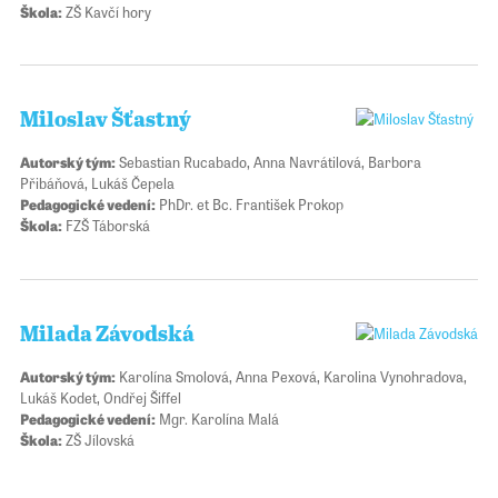
Škola:
ZŠ Kavčí hory
Miloslav Šťastný
Autorský tým:
Sebastian Rucabado, Anna Navrátilová, Barbora
Přibáňová, Lukáš Čepela
Pedagogické vedení:
PhDr. et Bc. František Prokop
Škola:
FZŠ Táborská
Milada Závodská
Autorský tým:
Karolína Smolová, Anna Pexová, Karolina Vynohradova,
Lukáš Kodet, Ondřej Šiffel
Pedagogické vedení:
Mgr. Karolína Malá
Škola:
ZŠ Jílovská