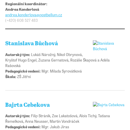
Regionální koordinátor:
Andrea Konderlová
andrea.konderlova@​​postbellum.cz
(+420)
608 527 483
Stanislava Bůchová
Autorský tým:
Lukáš Nárožný, Nikol Obrynová,
Kryštof Hugo Engel, Zuzana Gernatová, Rozálie Škapová a Adéla
Rašovská
Pedagogické vedení:
Mgr. Milada Syrovátková
Škola:
ZŠ Jitřní
Bajrta Cebekova
Autorský tým:
Filip Stráník, Zoe Lakatošová, Alois Tichý, Tatiana
Řemelková, Anna Neusser, Martin Vondráček
Pedagogické vedení:
Mgr. Jakub Jiras