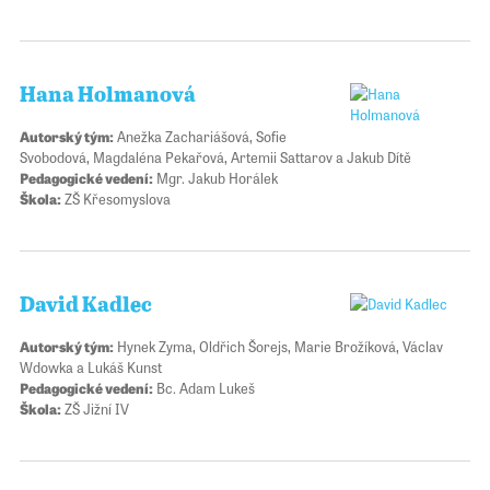
Hana Holmanová
Autorský tým:
Anežka Zachariášová, Sofie
Svobodová, Magdaléna Pekařová, Artemii Sattarov a Jakub Dítě
Pedagogické vedení:
Mgr. Jakub Horálek
Škola:
ZŠ Křesomyslova
David Kadlec
Autorský tým:
Hynek Zyma, Oldřich Šorejs, Marie Brožíková, Václav
Wdowka a Lukáš Kunst
Pedagogické vedení:
Bc. Adam Lukeš
Škola:
ZŠ Jižní IV