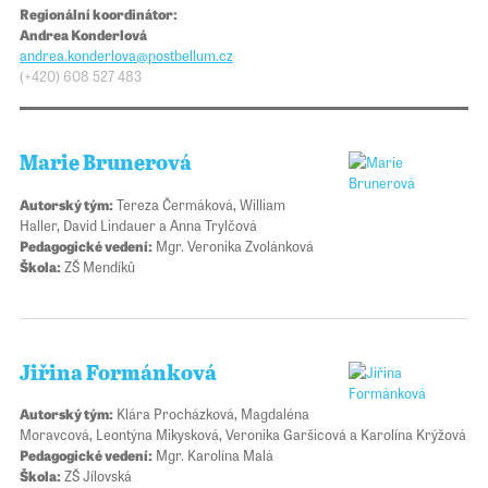
Regionální koordinátor:
Andrea Konderlová
andrea.konderlova@​​postbellum.cz
(+420)
608 527 483
Marie Brunerová
Autorský tým:
Tereza Čermáková, William
Haller, David Lindauer a Anna Trylčová
Pedagogické vedení:
Mgr. Veronika Zvolánková
Škola:
ZŠ Mendíků
Jiřina Formánková
Autorský tým:
Klára Procházková, Magdaléna
Moravcová, Leontýna Mikysková, Veronika Garšicová a Karolína Krýžová
Pedagogické vedení:
Mgr. Karolína Malá
Škola:
ZŠ Jílovská