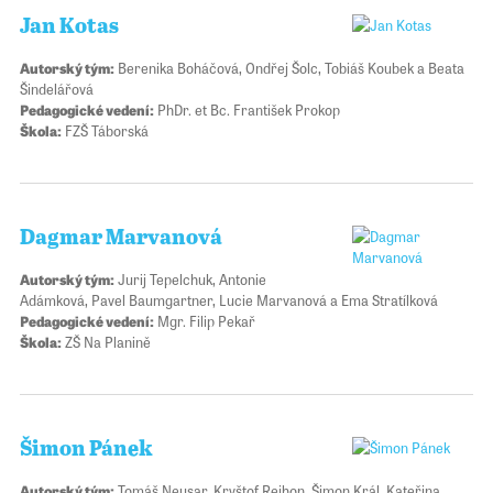
Jan Kotas
Autorský tým:
Berenika Boháčová, Ondřej Šolc, Tobiáš Koubek a Beata
Šindelářová
Pedagogické vedení:
PhDr. et Bc. František Prokop
Škola:
FZŠ Táborská
Dagmar Marvanová
Autorský tým:
Jurij Tepelchuk, Antonie
Adámková, Pavel Baumgartner, Lucie Marvanová a Ema Stratílková
Pedagogické vedení:
Mgr. Filip Pekař
Škola:
ZŠ Na Planině
Šimon Pánek
Autorský tým:
Tomáš Neusar, Kryštof Rejhon, Šimon Král, Kateřina