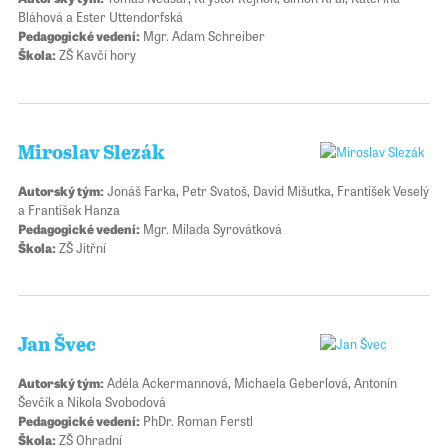
Bláhová a Ester Uttendorfská
Pedagogické vedení:
Mgr. Adam Schreiber
Škola:
ZŠ Kavčí hory
Miroslav Slezák
Autorský tým:
Jonáš Farka, Petr Svatoš, David Mišutka, František Veselý
a František Hanza
Pedagogické vedení:
Mgr. Milada Syrovátková
Škola:
ZŠ Jitřní
Jan Švec
Autorský tým:
Adéla Ackermannová, Michaela Geberlová, Antonín
Ševčík a Nikola Svobodová
Pedagogické vedení:
PhDr. Roman Ferstl
Škola:
ZŠ Ohradní