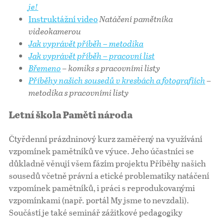
je!
Instruktážní video
Natáčení pamětníka
videokamerou
Jak vyprávět příběh – metodika
Jak vyprávět příběh – pracovní list
Břemeno
– komiks s pracovními listy
Příběhy našich sousedů v kresbách a fotografiích
–
metodika s pracovními listy
Letní škola Paměti národa
Čtyřdenní prázdninový kurz zaměřený na využívání
vzpomínek pamětníků ve výuce. Jeho účastníci se
důkladně věnují všem fázím projektu Příběhy našich
sousedů včetně právní a etické problematiky natáčení
vzpomínek pamětníků, i práci s reprodukovanými
vzpomínkami (např. portál My jsme to nevzdali).
Součástí je také seminář zážitkové pedagogiky