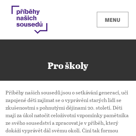
MENU
Pro školy
Kontakty
Příběhy našich sousedů jsou o setkávání generací, učí
Místa
zapojené děti zajímat se o vyprávění starých lidí se
zkušenostmi s pohnutými dějinami 20. století. Děti
mají za úkol natočit celoživotní vzpomínky pamětníka
O projektu
ze svého sousedství a zpracovat je v příběh, který
dokáží vyprávět dál svému okolí. Činí tak formou
Pro města