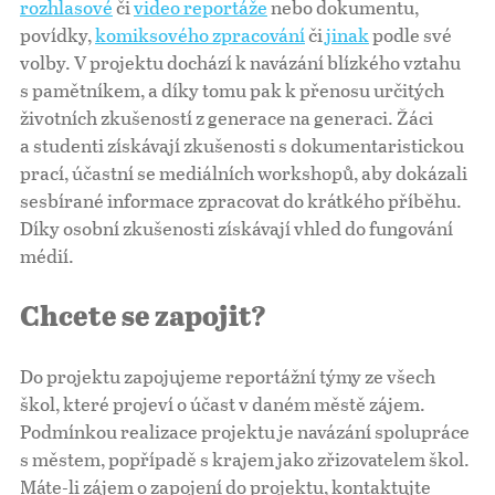
rozhlasové
či
video reportáže
nebo dokumentu,
povídky,
komiksového zpracování
či
jinak
podle své
Pro školy
volby. V projektu dochází k navázání blízkého vztahu
s pamětníkem, a díky tomu pak k přenosu určitých
Příběhy našich sousedů
životních zkušeností z generace na generaci. Žáci
a studenti získávají zkušenosti s dokumentaristickou
prací, účastní se mediálních workshopů, aby dokázali
sesbírané informace zpracovat do krátkého příběhu.
Díky osobní zkušenosti získávají vhled do fungování
médií.
Chcete se zapojit?
Do projektu zapojujeme reportážní týmy ze všech
škol, které projeví o účast v daném městě zájem.
Podmínkou realizace projektu je navázání spolupráce
s městem, popřípadě s krajem jako zřizovatelem škol.
Máte-li zájem o zapojení do projektu, kontaktujte