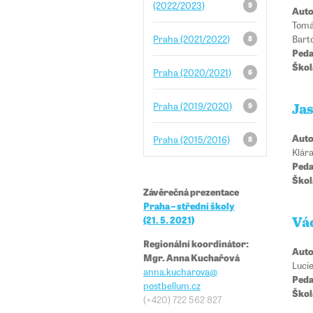
(2022/2023)
9
Auto
Tomá
Bart
Praha (2021/2022)
8
Peda
Škol
Praha (2020/2021)
6
Praha (2019/2020)
9
Ja
Auto
Praha (2015/2016)
8
Klára
Peda
Škol
Závěrečná prezentace
Praha – střední školy
(21. 5. 2021)
Vá
Regionální koordinátor:
Auto
Mgr. Anna Kuchařová
Lucie
anna.kucharova
@​​
Peda
postbellum.c
z
Škol
(+420) 722 562 827