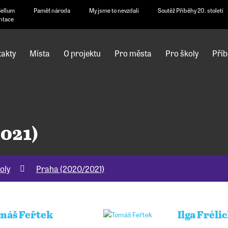
Bellum
Paměť národa
My jsme to nevzdali
Soutěž Příběhy 20. století
ntace
akty
Místa
O projektu
Pro města
Pro školy
Příb
2021)
oly
Praha (2020/2021)
máš Feřtek
Ilga Fréli