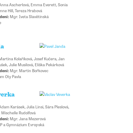
nna Ascherlová, Emma Everett, Sonia
nne Hill, Tereza Hrabová
dení:
Mgr. Iveta Slavětínská
e
da
artina Kolaříková, Josef Kučera, Jan
šek, Julie Musilová, Eliška Pekárková
dení:
Mgr. Martin Bořkovec
m Oty Pavla
verka
dam Karásek, Julia Linsi, Sára Pleslová,
 Mischelle Rudolfová
dení:
Mgr. Jana Mezerová
P a Gymnázium Evropská