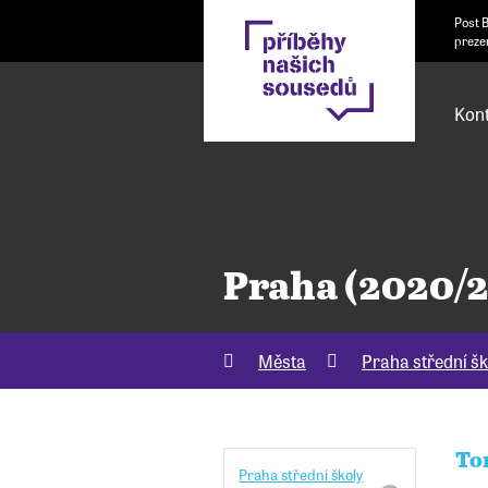
Post 
preze
Kont
Praha (2020/
Města
Praha střední šk
To
Praha střední školy