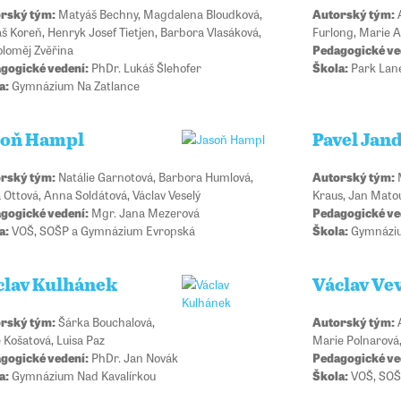
rský tým:
Matyáš Bechny, Magdalena Bloudková,
Autorský tým:
A
š Koreň, Henryk Josef Tietjen, Barbora Vlasáková,
Furlong, Marie A
oloměj Zvěřina
Pedagogické ve
gogické vedení:
PhDr. Lukáš Šlehofer
Škola:
Park Lan
a:
Gymnázium Na Zatlance
soň Hampl
Pavel Jan
rský tým:
Natálie Garnotová, Barbora Humlová,
Autorský tým:
M
 Ottová, Anna Soldátová, Václav Veselý
Kraus, Jan Matou
gogické vedení:
Mgr. Jana Mezerová
Pedagogické ve
a:
VOŠ, SOŠP a Gymnázium Evropská
Škola:
Gymnáziu
clav Kulhánek
Václav Ve
rský tým:
Šárka Bouchalová,
Autorský tým:
A
 Košatová, Luisa Paz
Marie Polnarová,
gogické vedení:
PhDr. Jan Novák
Pedagogické ve
a:
Gymnázium Nad Kavalírkou
Škola:
VOŠ, SOŠ