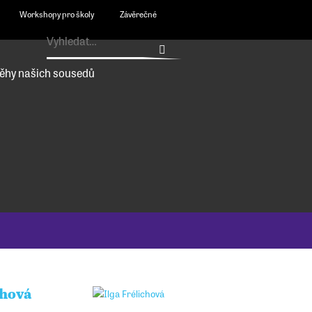
Workshopy pro školy
Závěrečné
ěhy našich sousedů
chová