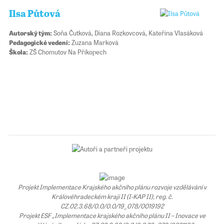
Ilsa Půtová
Autorský tým:
Soňa Čutková, Diana Rozkovcová, Kateřina Vlasáková
Pedagogické vedení:
Zuzana Marková
Škola:
ZŠ Chomutov Na Příkopech
Projekt Implementace Krajského akčního plánu rozvoje vzdělávání v
Královéhradeckém kraji II (I-KAP II), reg. č.
CZ.02.3.68/0.0/0.0/19_078/0019192
Projekt ESF „Implementace krajského akčního plánu II – Inovace ve