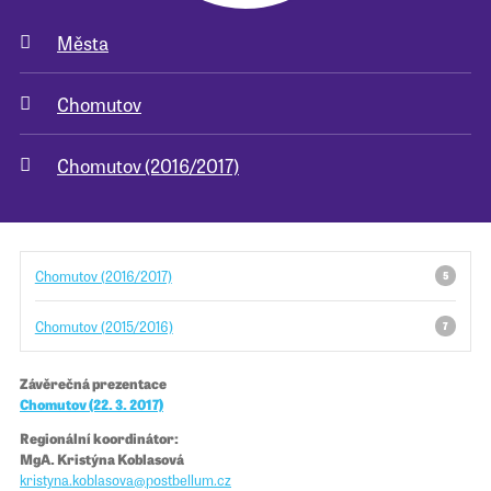
Města
Pro školy
Chomutov
Příběhy našich sousedů
Chomutov (2016/2017)
Chomutov (2016/2017)
5
Chomutov (2015/2016)
7
Závěrečná prezentace
Chomutov (22. 3. 2017)
Regionální koordinátor:
MgA. Kristýna Koblasová
kristyna.koblasova@​​postbellum.cz