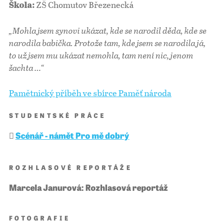
ZŠ Chomutov Březenecká
Škola:
„Mohla jsem synovi ukázat, kde se narodil děda, kde se
narodila babička. Protože tam, kde jsem se narodila já,
to už jsem mu ukázat nemohla, tam není nic, jenom
šachta …“
Pamětnický příběh ve sbírce Paměť národa
STUDENTSKÉ PRÁCE
Scénář - námět Pro mě dobrý
ROZHLASOVÉ REPORTÁŽE
Marcela Janurová: Rozhlasová reportáž
FOTOGRAFIE