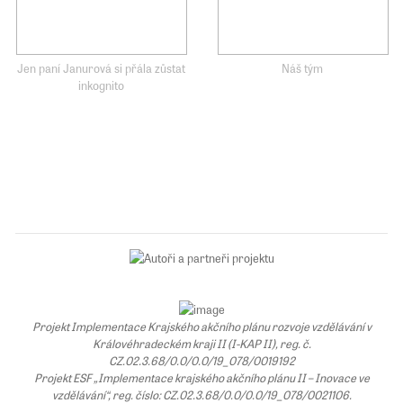
Jen paní Janurová si přála zůstat
Náš tým
inkognito
Projekt Implementace Krajského akčního plánu rozvoje vzdělávání v
Královéhradeckém kraji II (I-KAP II), reg. č.
CZ.02.3.68/0.0/0.0/19_078/0019192
Projekt ESF „Implementace krajského akčního plánu II – Inovace ve
vzdělávání“, reg. číslo: CZ.02.3.68/0.0/0.0/19_078/0021106.