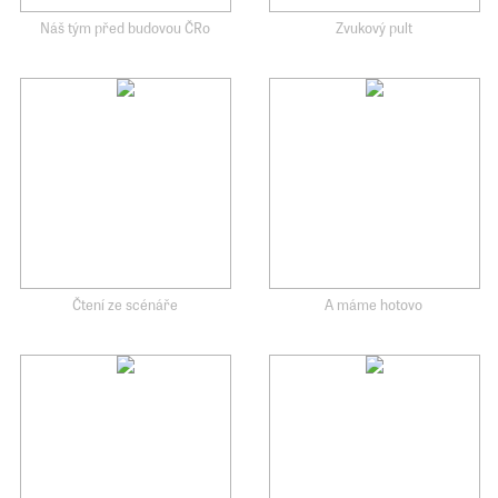
Náš tým před budovou ČRo
Zvukový pult
Čtení ze scénáře
A máme hotovo