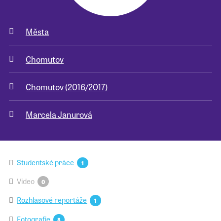
Města
Chomutov
Chomutov (2016/2017)
Marcela Janurová
Studentské práce
1
Video
0
Rozhlasové reportáže
1
Fotografie
8