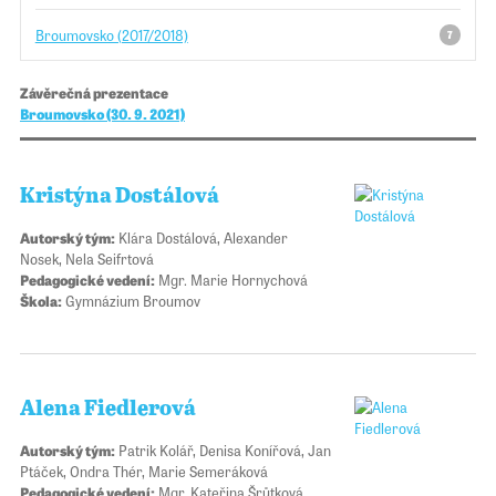
Broumovsko (2017/2018)
7
Závěrečná prezentace
Broumovsko (30. 9. 2021)
Kristýna Dostálová
Autorský tým:
Klára Dostálová, Alexander
Nosek, Nela Seifrtová
Pedagogické vedení:
Mgr. Marie Hornychová
Škola:
Gymnázium Broumov
Alena Fiedlerová
Autorský tým:
Patrik Kolář, Denisa Konířová, Jan
Ptáček, Ondra Thér, Marie Semeráková
Pedagogické vedení:
Mgr. Kateřina Šrůtková