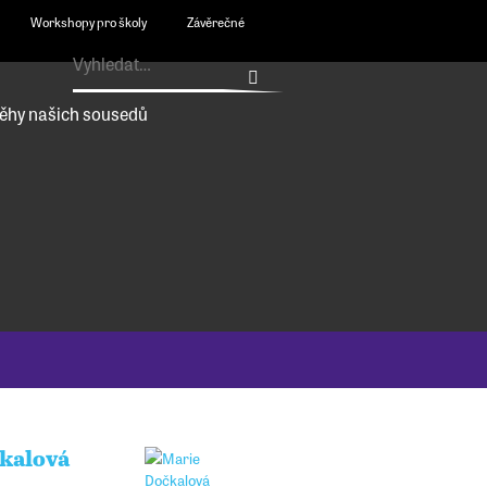
Workshopy pro školy
Závěrečné
ěhy našich sousedů
kalová