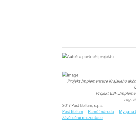
Projekt Implementace Krajského akčního
C
Projekt ESF „Implemen
reg. č
2017 Post Bellum, o.p.s.
Post Bellum
Paměť národa
My jsme t
Závěrečné prezentace