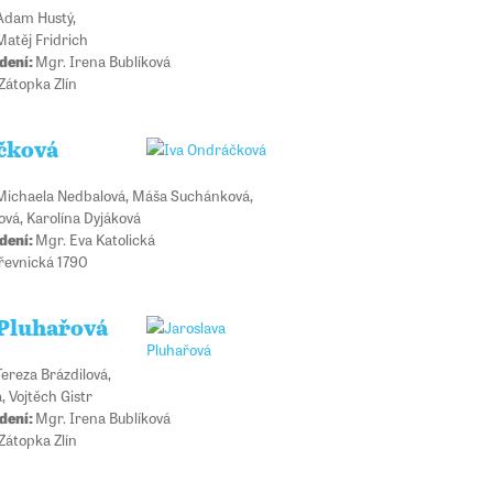
Adam Hustý,
Matěj Fridrich
dení:
Mgr. Irena Bublíková
Zátopka Zlín
čková
Michaela Nedbalová, Máša Suchánková,
vá, Karolína Dyjáková
dení:
Mgr. Eva Katolická
Dřevnická 1790
 Pluhařová
Tereza Brázdilová,
, Vojtěch Gistr
dení:
Mgr. Irena Bublíková
Zátopka Zlín