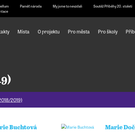
Bellum
Paměť národa
My jsme to nevzdali
Soutěž Příběhy 20. století
ntace
akty
Místa
O projektu
Pro města
Pro školy
Příb
19)
(2018/2019)
rie Buchtová
Marie Doč