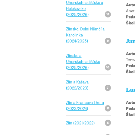
Uherskohradišťsko a
Auto
Holešovsko
Anet
(2025/2026)
14
Peda
Škol
Zlínsko, Dolní Němčí a
Karolinka
(2024/2025)
Jar
9
Auto
Zlínsko a
Tere
Uherskohradišťsko
Peda
(2025/2026)
10
Škol
Zlín a Kašava
(2022/2023)
7
Lu
Auto
Zlín a Francova Lhota
Peda
(2023/2024)
11
Škol
Zlín (2021/2022)
6