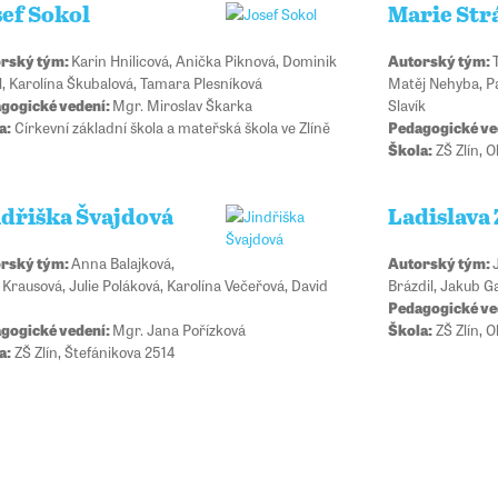
sef Sokol
Marie Str
rský tým:
Karin Hnilicová, Anička Piknová, Dominik
Autorský tým:
l, Karolína Škubalová, Tamara Plesníková
Matěj Nehyba, Pa
gogické vedení:
Mgr. Miroslav Škarka
Slavík
a:
Církevní základní škola a mateřská škola ve Zlíně
Pedagogické ve
Škola:
ZŠ Zlín, 
ndřiška Švajdová
Ladislava
rský tým:
Anna Balajková,
Autorský tým:
 Krausová, Julie Poláková, Karolína Večeřová, David
Brázdil, Jakub Ga
Pedagogické ve
gogické vedení:
Mgr. Jana Pořízková
Škola:
ZŠ Zlín, 
a:
ZŠ Zlín, Štefánikova 2514