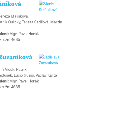
áníková
Tereza Mališková,
trik Oulický, Tereza Sadilová, Martin
dení:
Mgr. Pavel Horák
Okružní 4685
 Zuzaníková
Jiří Vlček, Patrik
jdůšek, Lucio Gusso, Václav Kalita
dení:
Mgr. Pavel Horák
Okružní 4685