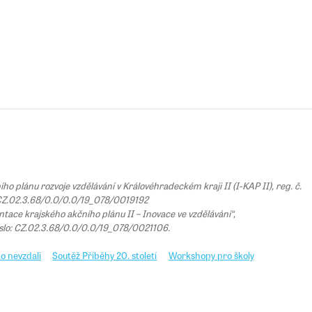
 plánu rozvoje vzdělávání v Královéhradeckém kraji II (I-KAP II), reg. č.
Z.02.3.68/0.0/0.0/19_078/0019192
tace krajského akčního plánu II – Inovace ve vzdělávání“,
íslo: CZ.02.3.68/0.0/0.0/19_078/0021106.
o nevzdali
Soutěž Příběhy 20. století
Workshopy pro školy