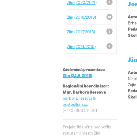
Zlín (2020/2021)
8
Jo
Auto
Zlín (2018/2019)
10
Brhe
Peda
Zlín (2017/2018)
9
Škol
Zlín (2014/2015)
8
Ji
Závěrečná prezentace
Auto
Zlín (24.6.2019)
Nikol
Zajíc
Regionální koordinátor:
Peda
Mgr. Barbora Ressová
Škol
barbora.ressova
@​​
postbellum.cz
(+420) 603 511 501
Projekt finančně podpořilo
statutární město Zlín.