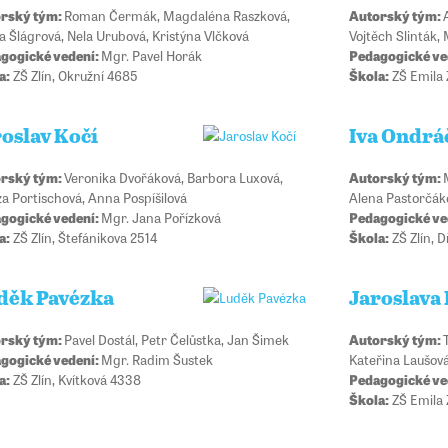
rský tým:
Roman Čermák, Magdaléna Raszková,
Autorský tým:
a Šlágrová, Nela Urubová, Kristýna Vlčková
Vojtěch Slinták, 
gogické vedení:
Mgr. Pavel Horák
Pedagogické ve
a:
ZŠ Zlín, Okružní 4685
Škola:
ZŠ Emila 
oslav Kočí
Iva Ondrá
rský tým:
Veronika Dvořáková, Barbora Luxová,
Autorský tým:
za Portischová, Anna Pospíšilová
Alena Pastorčáko
gogické vedení:
Mgr. Jana Pořízková
Pedagogické ve
a:
ZŠ Zlín, Štefánikova 2514
Škola:
ZŠ Zlín, 
děk Pavézka
Jaroslava
rský tým:
Pavel Dostál, Petr Čelůstka, Jan Šimek
Autorský tým:
gogické vedení:
Mgr. Radim Šustek
Kateřina Laušová
a:
ZŠ Zlín, Kvítková 4338
Pedagogické ve
Škola:
ZŠ Emila 