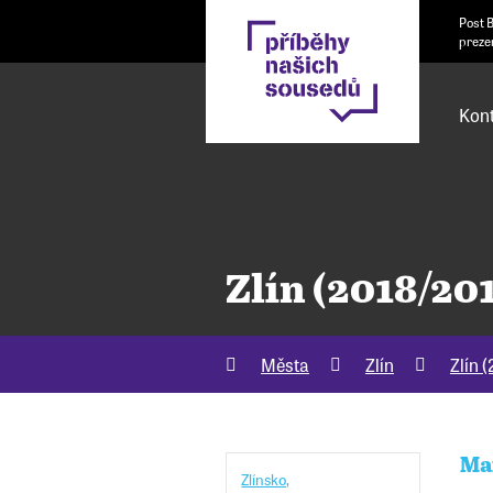
Post 
preze
Kont
Zlín (2018/20
Města
Zlín
Zlín 
Ma
Zlínsko,