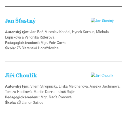
Jan Šťastný
Autorský tým:
Jan Boř, Miroslav Končal, Hynek Korous, Michala
Lupíšková a Veronika Ritterová
Pedagogické vedení:
Mgr. Petr Curko
Škola:
ZŠ Blatenská Horažďovice
Jiří Choulík
Autorský tým:
Vilém Stropnický, Eliška Melcherová, Anežka Jáchimová,
Tereza Hostková, Martin Dorr a Lukáš Rajtr
Pedagogické vedení:
Mgr. Naďa Švecová
Škola:
ZŠ Elanor Sušice