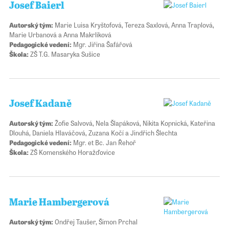
Josef Baierl
Autorský tým:
Marie Luisa Kryštofová, Tereza Saxlová, Anna Traplová,
Marie Urbanová a Anna Makrlíková
Pedagogické vedení:
Mgr. Jiřina Šafářová
Škola:
ZŠ T.G. Masaryka Sušice
Josef Kadaně
Autorský tým:
Žofie Salvová, Nela Šlapáková, Nikita Kopnická, Kateřina
Dlouhá, Daniela Hlaváčová, Zuzana Kočí a Jindřich Šlechta
Pedagogické vedení:
Mgr. et Bc. Jan Řehoř
Škola:
ZŠ Komenského Horažďovice
Marie Hambergerová
Autorský tým:
Ondřej Taušer, Šimon Prchal