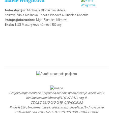
Marie Wrightová
Autorský tým:
Michaela Glogarová, Adéla
Kolková, Viola Malinová, Tereza Plocová a Jindřich Sobotka
Pedagogické vedení:
Mgr. Barbora Klímová
Škola:
1. ZŠ Masarykovo náměstí Říčany
Projekt Implementace Krajského akčního plánu rozvoje vzdělávání v
Královéhradeckém kraji II (I-KAP II), reg. č.
CZ.02.3.68/0.0/0.0/19_078/0019192
Projekt ESF „Implementace krajského akčního plánu II – Inovace ve
vzdělávání“, reg. číslo: CZ.02.3.68/0.0/0.0/19_078/0021106.