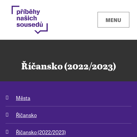
MENU
Říčansko (2022/2023)
Kontakty
Města
Místa
Říčansko
O projektu
Říčansko (2022/2023)
Pro města