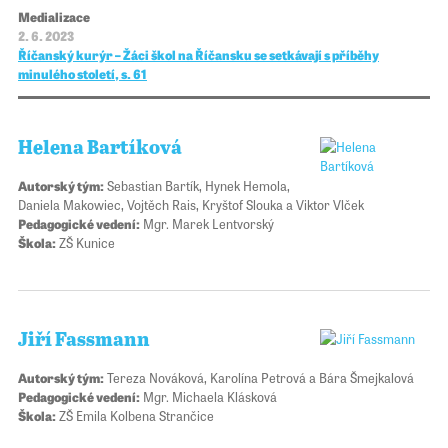
Medializace
2. 6. 2023
Říčanský kurýr – Žáci škol na Říčansku se setkávají s příběhy
minulého století, s. 61
Helena Bartíková
Autorský tým:
Sebastian Bartík, Hynek Hemola,
Daniela Makowiec, Vojtěch Rais, Kryštof Slouka a Viktor Vlček
Pedagogické vedení:
Mgr. Marek Lentvorský
Škola:
ZŠ Kunice
Jiří Fassmann
Autorský tým:
Tereza Nováková, Karolína Petrová a Bára Šmejkalová
Pedagogické vedení:
Mgr. Michaela Klásková
Škola:
ZŠ Emila Kolbena Strančice