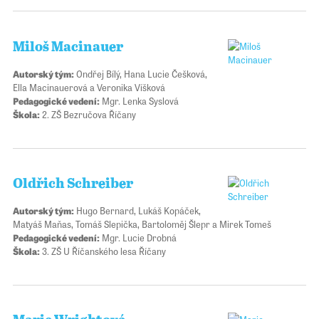
Miloš Macinauer
Autorský tým:
Ondřej Bílý, Hana Lucie Češková,
Ella Macinauerová a Veronika Víšková
Pedagogické vedení:
Mgr. Lenka Syslová
Škola:
2. ZŠ Bezručova Říčany
Oldřich Schreiber
Autorský tým:
Hugo Bernard, Lukáš Kopáček,
Matyáš Maňas, Tomáš Slepička, Bartoloměj Šlepr a Mirek Tomeš
Pedagogické vedení:
Mgr. Lucie Drobná
Škola:
3. ZŠ U Říčanského lesa Říčany