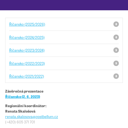
Pro školy
Říčansko (2025/2026)
6
Příběhy našich sousedů
Říčansko (2024/2025)
6
Říčansko (2023/2024)
5
Říčansko (2022/2023)
5
Říčansko (2021/2022)
8
Závěrečná prezentace
Říčansko (2. 6. 2023)
Regionální koordinátor:
Renata Skalošová
renata.skalosova@​​postbellum.cz
(+420)
605 371 701