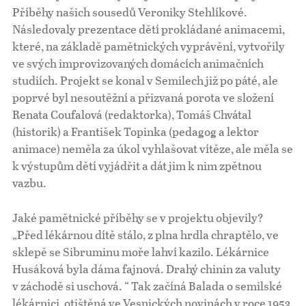
Příběhy našich sousedů Veroniky Stehlíkové.
Následovaly prezentace dětí prokládané animacemi,
které, na základě pamětnických vyprávění, vytvořily
ve svých improvizovaných domácích animačních
studiích. Projekt se konal v Semilech již po páté, ale
poprvé byl nesoutěžní a přizvaná porota ve složení
Renata Coufalová (redaktorka), Tomáš Chvátal
(historik) a František Topinka (pedagog a lektor
animace) neměla za úkol vyhlašovat vítěze, ale měla se
k výstupům dětí vyjádřit a dát jim k nim zpětnou
vazbu.
Jaké pamětnické příběhy se v projektu objevily?
„Před lékárnou dítě stálo, z plna hrdla chraptělo, ve
sklepě se Sibruminu moře lahví kazilo. Lékárnice
Husáková byla dáma fajnová. Drahý chinin za valuty
v záchodě si uschová. “ Tak začíná Balada o semilské
lékárnici, otištěná ve Vesnických novinách v roce 1953.