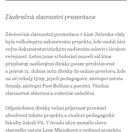
Závěrečná slavnostní prezentace
Závěrečná slavnostní prezentace v kině Jitřenka vždy
byla velkolepým zakončením projektu, kde mohli žáci
svým dokumentaristickým nadšením oslovit i širokou
veřejnost. Letos jsme si bohužel museli sál kina
přeplněný nadšenými diváky pouze představovat
a pozvat 21. dubna 2021 diváky do online prostoru, kde
na ně čekaly týmy, jejich pedagogové, zástupci města
Semily, zástupci Post Bellum a porotci. Všichni
slavnostně oblečeni a svátečně naladěni.
Odpolednem diváky velmi příjemně provázel
absolvent tohoto projektu a student pedagogické
fakulty Jakub Vít. V úvodu akce zaznělo slovo
starostky města Leny Mlejnkové a vedoucí projektu