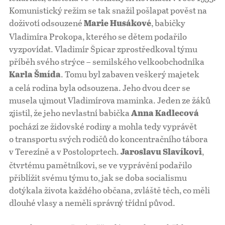
Komunistický režim se tak snažil pošlapat pověst na
doživotí odsouzené
, babičky
Marie Husákové
Vladimíra Prokopa, kterého se dětem podařilo
vyzpovídat. Vladimír Špicar zprostředkoval týmu
příběh svého strýce – semilského velkoobchodníka
. Tomu byl zabaven veškerý majetek
Karla Šmída
a celá rodina byla odsouzena. Jeho dvou dcer se
musela ujmout Vladimírova maminka. Jeden ze žáků
zjistil, že jeho nevlastní babička
Anna Kadlecová
pochází ze židovské rodiny a mohla tedy vyprávět
o transportu svých rodičů do koncentračního tábora
v Terezíně a v Postoloprtech.
,
Jaroslavu Slavíkovi
čtvrtému pamětníkovi, se ve vyprávění podařilo
přiblížit svému týmu to, jak se doba socialismu
dotýkala života každého občana, zvláště těch, co měli
dlouhé vlasy a neměli správný třídní původ.