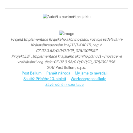
Projekt Implementace Krajského akčního plánu rozvoje vzdělávání v
Královéhradeckém kraji II (I-KAP II), reg. č.
CZ.02.3.68/0.0/0.0/19_078/0019192
Projekt ESF „Implementace krajského akčního plánu II – Inovace ve
vzdělávání“, reg. číslo: CZ.02.3.68/0.0/0.0/19_078/0021106.
2017 Post Bellum, o.p.s.
Post Bellum
Paměť národa
My jsme to nevzdali
Soutěž Příběhy 20. století
Workshopy pro školy
Závěrečné prezentace