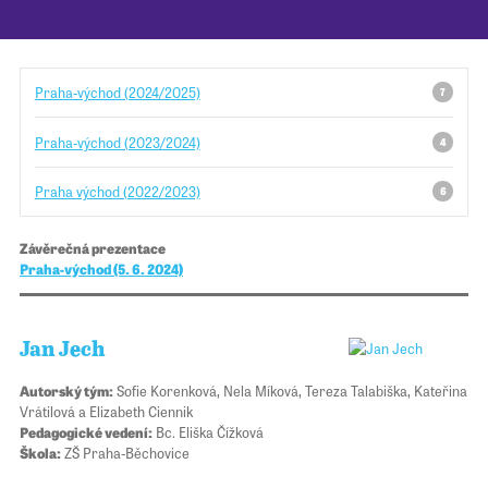
Pro školy
Praha-východ (2024/2025)
7
Příběhy našich sousedů
Praha-východ (2023/2024)
4
Praha východ (2022/2023)
6
Závěrečná prezentace
Praha-východ (5. 6. 2024)
Jan Jech
Autorský tým:
Sofie Korenková, Nela Míková, Tereza Talabiška, Kateřina
Vrátilová a Elizabeth Ciennik
Pedagogické vedení:
Bc. Eliška Čížková
Škola:
ZŠ Praha-Běchovice