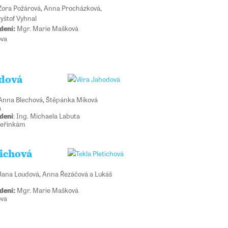
ora Požárová, Anna Procházková,
ryštof Vyhnal
dení:
Mgr. Marie Mašková
ova
dová
nna Blechová, Štěpánka Miková
á
dení
: Ing. Michaela Labuta
teřinkám
tichová
ana Loudová, Anna Řezáčová a Lukáš
dení:
Mgr. Marie Mašková
ova