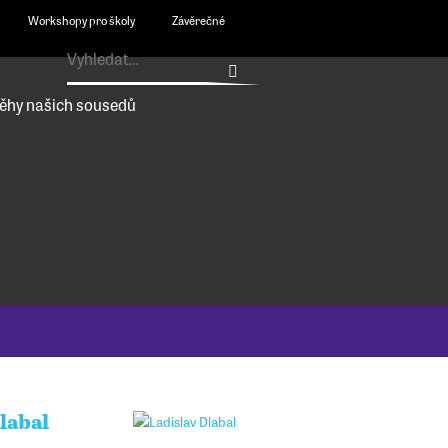
Workshopy pro školy
Závěrečné
ěhy našich sousedů
labal