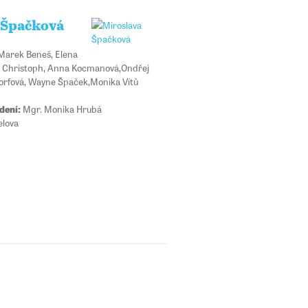
 Špačková
arek Beneš, Elena
t Christoph, Anna Kocmanová,Ondřej
Šorfová, Wayne Špaček,Monika Vítů
dení:
Mgr. Monika Hrubá
lova