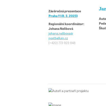
Ja
Závěrečná prezentace
Praha 11 (9. 3. 2023)
Auto
Peda
Regionální koordinátor:
Škol
Johana Nelibová
johana.nelibova@​​
postbellum.cz
(+420)
773 923 848