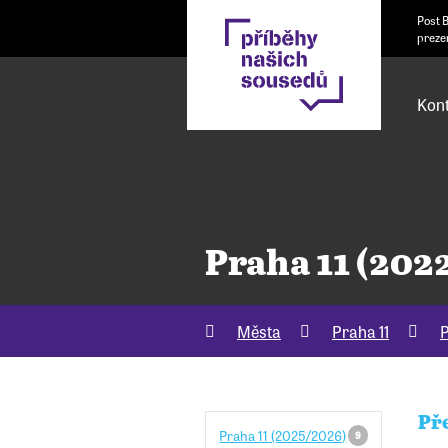
Post 
preze
Kont
Praha 11 (202
Města
Praha 11
P
Př
Praha 11 (2025/2026)
9