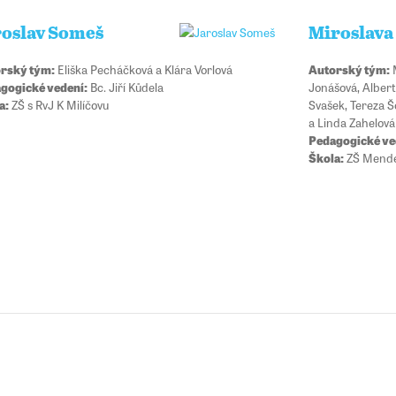
roslav Someš
Miroslava
rský tým:
Eliška Pecháčková a Klára Vorlová
Autorský tým:
M
gogické vedení:
Bc. Jiří Kůdela
Jonášová, Alber
a:
ZŠ s RvJ K Milíčovu
Svašek, Tereza 
a Linda Zahelová
Pedagogické ve
Škola:
ZŠ Mende