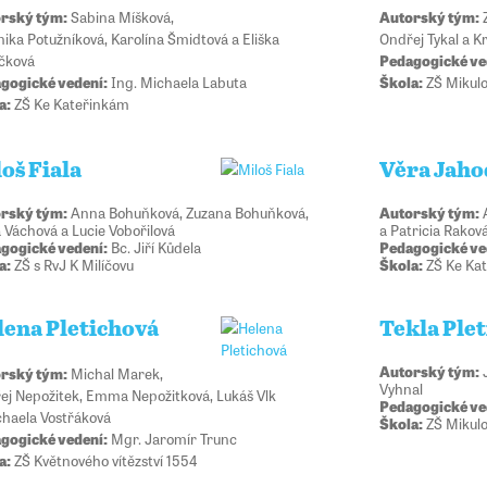
rský tým:
Sabina Míšková,
Autorský tým:
Z
nika Potužníková, Karolína Šmidtová a Eliška
Ondřej Tykal a K
čková
Pedagogické ve
gogické vedení:
Ing. Michaela Labuta
Škola:
ZŠ Mikul
a:
ZŠ Ke Kateřinkám
oš Fiala
Věra Jaho
rský tým:
Anna Bohuňková, Zuzana Bohuňková,
Autorský tým:
A
 Váchová a Lucie Vobořilová
a Patricia Rakov
gogické vedení:
Bc. Jiří Kůdela
Pedagogické ve
a:
ZŠ s RvJ K Milíčovu
Škola:
ZŠ Ke Ka
lena Pletichová
Tekla Ple
Autorský tým:
J
rský tým:
Michal Marek,
Vyhnal
ej Nepožitek, Emma Nepožitková, Lukáš Vlk
Pedagogické ve
chaela Vostřáková
Škola:
ZŠ Mikul
gogické vedení:
Mgr. Jaromír Trunc
a:
ZŠ Květnového vítězství 1554