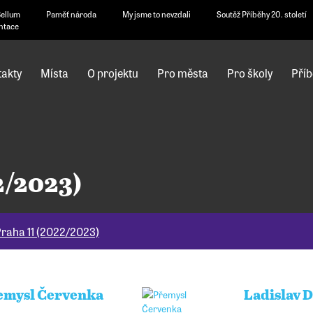
Bellum
Paměť národa
My jsme to nevzdali
Soutěž Příběhy 20. století
ntace
akty
Místa
O projektu
Pro města
Pro školy
Příb
2/2023)
raha 11 (2022/2023)
emysl Červenka
Ladislav D