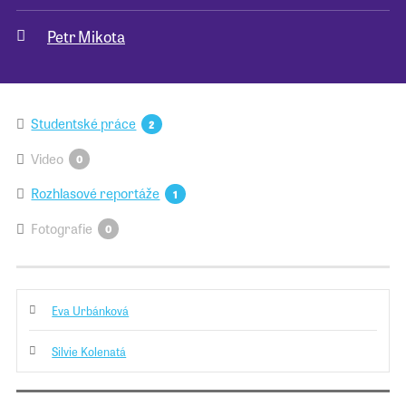
Petr Mikota
Pro školy
Příběhy našich sousedů
Studentské práce
2
Video
0
Rozhlasové reportáže
1
Fotografie
0
Eva Urbánková
Silvie Kolenatá