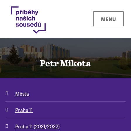
MENU
Petr Mikota
Kontakty
Města
Místa
Praha 11
O projektu
Praha 11 (2021/2022)
Pro města