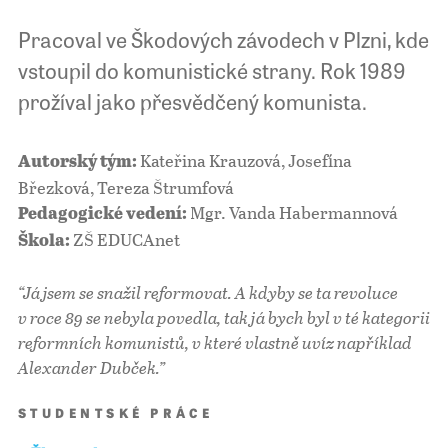
Pracoval ve Škodových závodech v Plzni, kde
vstoupil do komunistické strany. Rok 1989
prožíval jako přesvědčený komunista.
Kateřina Krauzová, Josefína
Autorský tým:
Březková, Tereza Štrumfová
Mgr. Vanda Habermannová
Pedagogické vedení:
ZŠ EDUCAnet
Škola:
“Já jsem se snažil reformovat. A kdyby se ta revoluce
v roce 89 se nebyla povedla, tak já bych byl v té kategorii
reformních komunistů, v které vlastně uvíz například
Alexander Dubček.”
STUDENTSKÉ PRÁCE