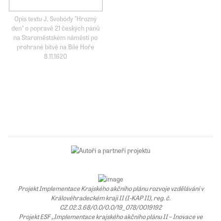
Opis textu J. Svobody "Hrozný
den" o popravě 21 českých pánů
na Staroměstském náměstí po
prohrané bitvě na Bílé Hoře
8.11.1620
Projekt Implementace Krajského akčního plánu rozvoje vzdělávání v
Královéhradeckém kraji II (I-KAP II), reg. č.
CZ.02.3.68/0.0/0.0/19_078/0019192
Projekt ESF „Implementace krajského akčního plánu II – Inovace ve