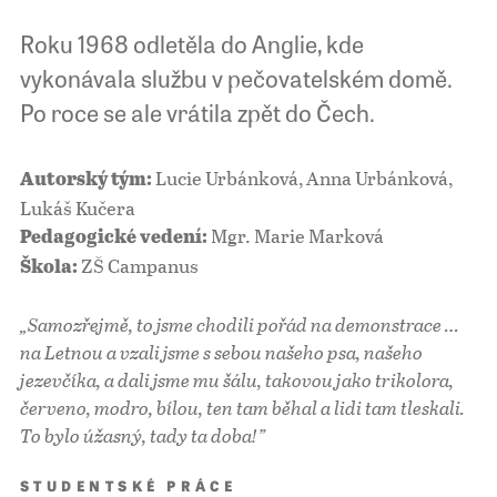
Roku 1968 odletěla do Anglie, kde
vykonávala službu v pečovatelském domě.
Po roce se ale vrátila zpět do Čech.
Lucie Urbánková, Anna Urbánková,
Autorský tým:
Lukáš Kučera
Mgr. Marie Marková
Pedagogické vedení:
ZŠ Campanus
Škola:
„Samozřejmě, to jsme chodili pořád na demonstrace …
na Letnou a vzali jsme s sebou našeho psa, našeho
jezevčíka, a dali jsme mu šálu, takovou jako trikolora,
červeno, modro, bílou, ten tam běhal a lidi tam tleskali.
To bylo
úžasný, tady ta doba!”
STUDENTSKÉ PRÁCE