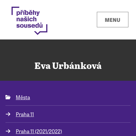
MENU
Eva Urbánková
Kontakty
Města
Místa
Praha 11
O projektu
Praha 11 (2021/2022)
Pro města