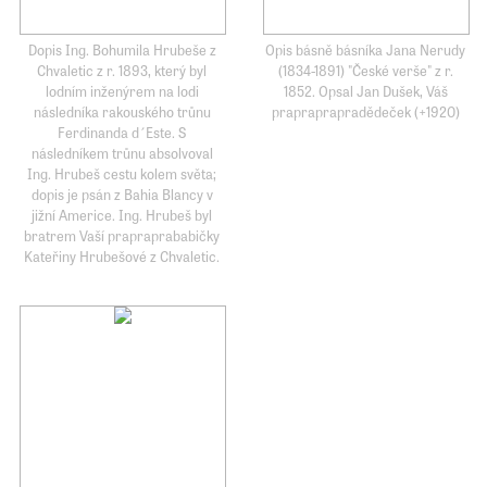
Dopis Ing. Bohumila Hrubeše z
Opis básně básníka Jana Nerudy
Chvaletic z r. 1893, který byl
(1834-1891) "České verše" z r.
lodním inženýrem na lodi
1852. Opsal Jan Dušek, Váš
následníka rakouského trůnu
prapraprapradědeček (+1920)
Ferdinanda d´Este. S
následníkem trůnu absolvoval
Ing. Hrubeš cestu kolem světa;
dopis je psán z Bahia Blancy v
jižní Americe. Ing. Hrubeš byl
bratrem Vaší prapraprababičky
Kateřiny Hrubešové z Chvaletic.