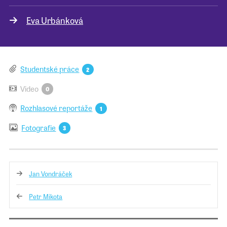
Eva Urbánková
Pro školy
Příběhy našich sousedů
Studentské práce
2
Video
0
Rozhlasové reportáže
1
Fotografie
3
Jan Vondráček
Petr Mikota