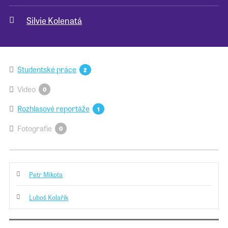
Silvie Kolenatá
Pro školy
Příběhy našich sousedů
Studentské práce
2
Video
0
Rozhlasové reportáže
1
Fotografie
0
Petr Mikota
Luboš Kolařík