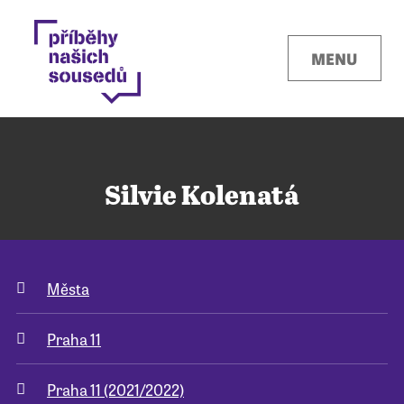
MENU
Silvie Kolenatá
Kontakty
Města
Místa
Praha 11
O projektu
Praha 11 (2021/2022)
Pro města