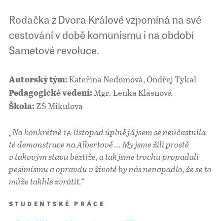
Rodačka z Dvora Králové vzpomíná na své
cestování v době komunismu i na období
Sametové revoluce.
Kateřina Nedomová, Ondřej Tykal
Autorský tým:
Mgr. Lenka Klasnová
Pedagogické vedení:
ZŠ Mikulova
Škola:
„No konkrétně 17. listopad úplně já jsem se neúčastnila
té demonstrace na Albertově … My jsme žili prostě
v takovým stavu beztíže, a tak jsme trochu
propadali
pesimismu a opravdu v životě by nás nenapadlo, že se to
může takhle zvrátit.“
STUDENTSKÉ PRÁCE