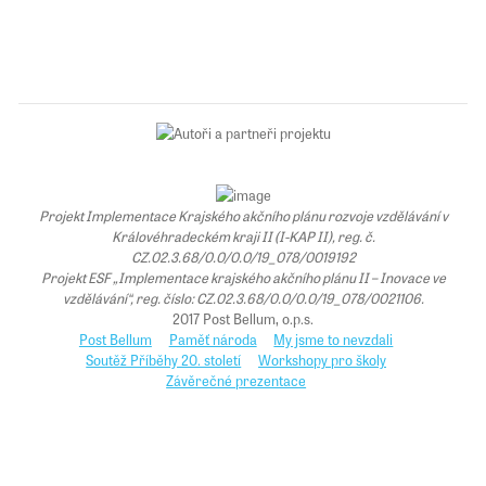
Projekt Implementace Krajského akčního plánu rozvoje vzdělávání v
Královéhradeckém kraji II (I-KAP II), reg. č.
CZ.02.3.68/0.0/0.0/19_078/0019192
Projekt ESF „Implementace krajského akčního plánu II – Inovace ve
vzdělávání“, reg. číslo: CZ.02.3.68/0.0/0.0/19_078/0021106.
2017 Post Bellum, o.p.s.
Post Bellum
Paměť národa
My jsme to nevzdali
Soutěž Příběhy 20. století
Workshopy pro školy
Závěrečné prezentace