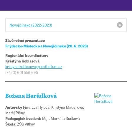
Pro školy
Novojičínsko (2022/2023)
3
Příběhy našich sousedů
Závěrečná prezentace
Frýdecko-Místecko a Novojíčínsko (20. 6. 2023)
Regionální koordinátor:
Kristýna Koblasová
kristyna.koblasova@​​
postbellum.cz
(+420) 601 556 695
Božena Herůdková
Autorský tým:
Eva Hýlová, Kristýna Maderová,
Matěj Říčný
Pedagogické vedení:
Mgr. Markéta Dučková
Škola:
ZŠG Vítkov