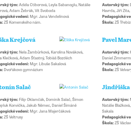
rský tým:
Adéla Ctiborová, Leyla Sabanoglu, Natálie
Autorský tým:
D
ěrová, Adam Žebrák, Vít Svoboda
Havrda, Jiří Zíta
gogické vedení:
Mgr. Jana Vendelínová
Pedagogické ve
a:
ZŠ Komenského nám.
Škola:
ZŠ Třebíz
iška Krejčová
Pavel Mar
rský tým:
Nela Žambůrková, Karolína Nováková,
Autorský tým:
H
la Klečková, Adam Šťastný, Tobiáš Bozděch
Daniel Zimmerma
gogické vedení:
Mgr. Libuše Sakalová
Pedagogické ve
a:
Dvořákovo gymnázium
Škola:
ZŠ Velvar
tonín Salač
Jindřiška
rský tým:
Filip Oklamčák, Dominik Salač, Šimon
Autorský tým:
M
opluk Konvička, Jakub Němec, Daniel Šimáně
Natálie Blažková,
gogické vedení:
Mgr. Jana Majerčáková
Sakala
a:
ZŠ Veltrusy
Pedagogické ve
Škola:
ZŠ Václav