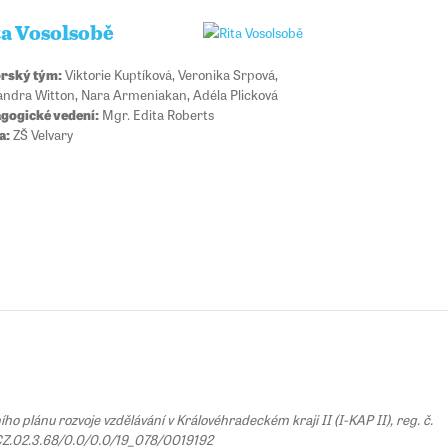
ta Vosolsobě
rský tým:
Viktorie Kuptíková, Veronika Srpová,
andra Witton, Nara Armeniakan, Adéla Plicková
gogické vedení:
Mgr. Edita Roberts
a:
ZŠ Velvary
 plánu rozvoje vzdělávání v Královéhradeckém kraji II (I-KAP II), reg. č.
Z.02.3.68/0.0/0.0/19_078/0019192