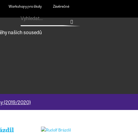
Workshopy pro školy
Závěrečné
ěhy našich sousedů
usy (2019/2020)
ázdil