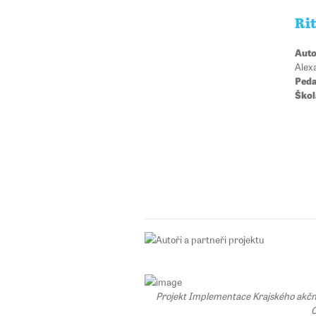
Ri
Auto
Alex
Peda
Škol
Projekt Implementace Krajského akčního
C