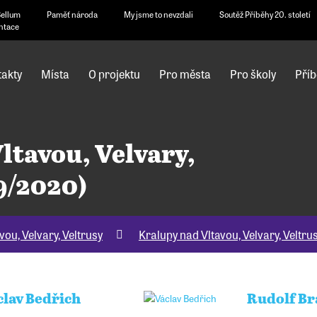
Bellum
Paměť národa
My jsme to nevzdali
Soutěž Příběhy 20. století
ntace
akty
Místa
O projektu
Pro města
Pro školy
Příb
ltavou, Velvary,
9/2020)
vou, Velvary, Veltrusy
Kralupy nad Vltavou, Velvary, Veltr
clav Bedřich
Rudolf Br