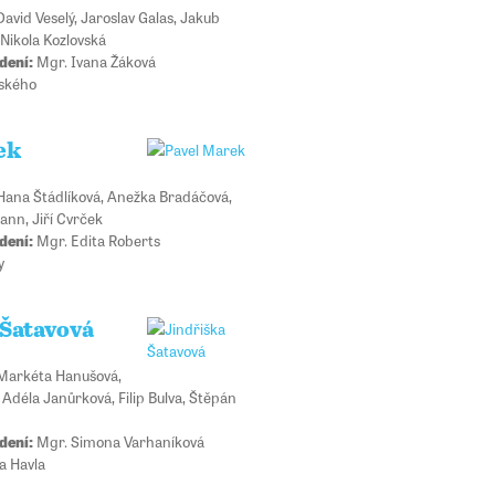
avid Veselý, Jaroslav Galas, Jakub
, Nikola Kozlovská
dení:
Mgr. Ivana Žáková
ského
ek
ana Štádlíková, Anežka Bradáčová,
nn, Jiří Cvrček
dení:
Mgr. Edita Roberts
y
 Šatavová
arkéta Hanušová,
 Adéla Janůrková, Filip Bulva, Štěpán
dení:
Mgr. Simona Varhaníková
a Havla