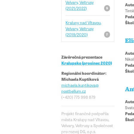
Velvary, Veltrusy
Auto
(2021/2022)
5
Tint
Peda
Škol
Kralupy nad Vltavou,
Velvary, Veltrusy
(2019/2020)
7
El
Auto
Závěrečná prezentace
Niko
Kralupsko (prosinec 2020)
Peda
Škol
Regionální koordinátor:
Michaela Kuptíková
michaela.kuptikova
@​​
An
postbellum.cz
(+420) 775 998 879
Auto
Svat
Projekt finančně podpořila
Peda
města Kralupy nad Vltavou,
Škol
Velvary, Veltrusy a Společnost
pro rozvoj DG, o.p.s.