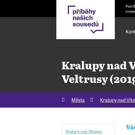
Post 
preze
Kont
Kralupy nad V
Veltrusy (201
Města
Kralupy nad Vlta
Vá
Kralupy nad Vltavou,