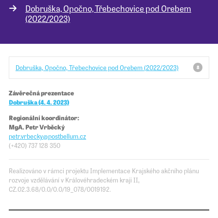
Dobruška, Opočno, Třebechovice pod Orebem
(2022/2023)
Pro školy
Příběhy našich sousedů
Dobruška, Opočno, Třebechovice pod Orebem (2022/2023)
8
Závěrečná prezentace
Dobruška (4. 4. 2023)
Regionální koordinátor:
MgA. Petr Vrběcký
petr.vrbecky@​​postbellum.cz
(+420) 737 128 350
Realizováno v rámci projektu Implementace Krajského akčního plánu
rozvoje vzdělávání v Královéhradeckém kraji II,
CZ.02.3.68/0.0/0.0/19_078/0019192.