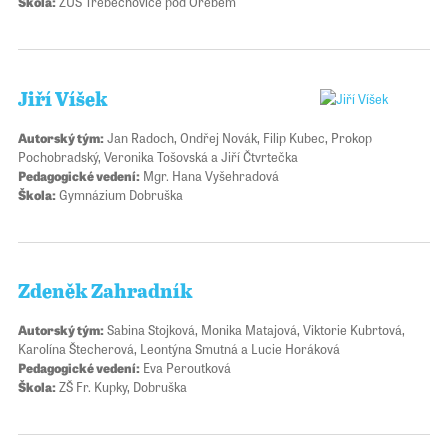
Škola:
ZUŠ Třebechovice pod Orebem
Jiří Víšek
Autorský tým:
Jan Radoch, Ondřej Novák, Filip Kubec, Prokop
Pochobradský, Veronika Tošovská a Jiří Čtvrtečka
Pedagogické vedení:
Mgr. Hana Vyšehradová
Škola:
Gymnázium Dobruška
Zdeněk Zahradník
Autorský tým:
Sabina Stojková, Monika Matajová, Viktorie Kubrtová,
Karolína Štecherová, Leontýna Smutná a Lucie Horáková
Pedagogické vedení:
Eva Peroutková
Škola:
ZŠ Fr. Kupky, Dobruška