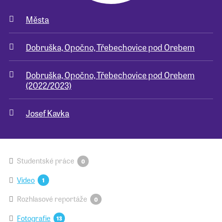
Města
Pro školy
Dobruška, Opočno, Třebechovice pod Orebem
Příběhy našich sousedů
Dobruška, Opočno, Třebechovice pod Orebem
(2022/2023)
Josef Kavka
Studentské práce
0
Video
1
Rozhlasové reportáže
0
Fotografie
13