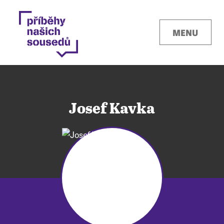
MENU
Josef Kavka
Kontakty
Místa
O projektu
Pro města