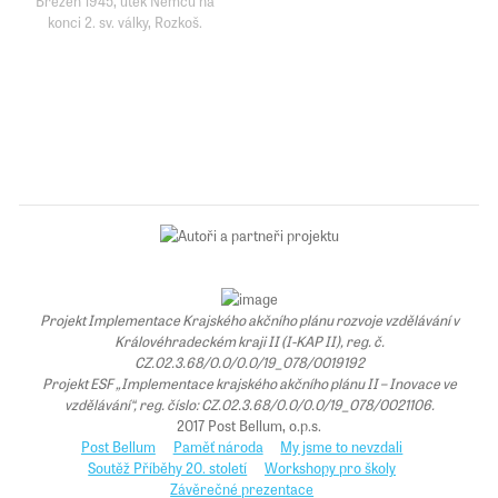
Březen 1945, útěk Němců na
konci 2. sv. války, Rozkoš.
Projekt Implementace Krajského akčního plánu rozvoje vzdělávání v
Královéhradeckém kraji II (I-KAP II), reg. č.
CZ.02.3.68/0.0/0.0/19_078/0019192
Projekt ESF „Implementace krajského akčního plánu II – Inovace ve
vzdělávání“, reg. číslo: CZ.02.3.68/0.0/0.0/19_078/0021106.
2017 Post Bellum, o.p.s.
Post Bellum
Paměť národa
My jsme to nevzdali
Soutěž Příběhy 20. století
Workshopy pro školy
Závěrečné prezentace