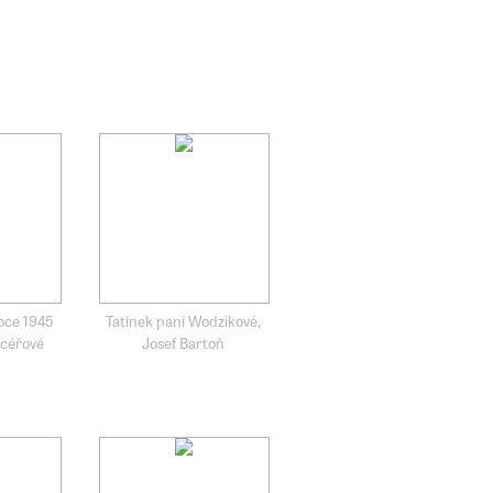
roce 1945
Tatínek paní Wodzikové,
ncéřové
Josef Bartoň