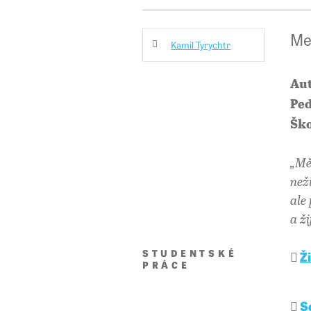
Me
Kamil Tyrychtr
Aut
Ped
Ško
„Mě
než
ale
a ž
STUDENTSKÉ
Ž
PRÁCE
S