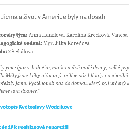
dicína a život v Americe byly na dosah
Anna Hanzlová, Karolína Křečková, Vanes
orský tým:
Mgr. Jitka Koreňová
agogické vedení:
ZŠ Skálova
la:
ly jsme (pozn. babička, matka a dvě malé dcery) velké psy
ili. Měly jsme kliky ulámaný, milice nás hlídaly na chodbě 
 přežily jsme. Vystěhovali nás do domku, který byl určený
ijeme tam dodnes.“
ivotopis Květoslavy Wodzikové
cénář k rozhlasové reportáži