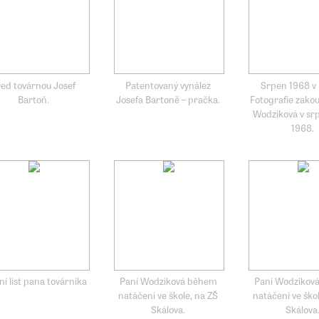
ed továrnou Josef
Patentovaný vynález
Srpen 1968 v 
Bartoň.
Josefa Bartoně – pračka.
Fotografie zakou
Wodziková v sr
1968.
ní list pana továrníka
Paní Wodziková během
Paní Wodzikov
natáčení ve škole, na ZŠ
natáčení ve ško
Skálova.
Skálova