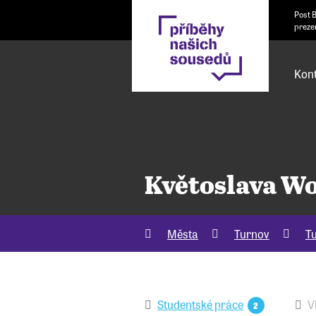
Post 
preze
Kont
Květoslava W
Města
Turnov
T
Studentské práce
V
2