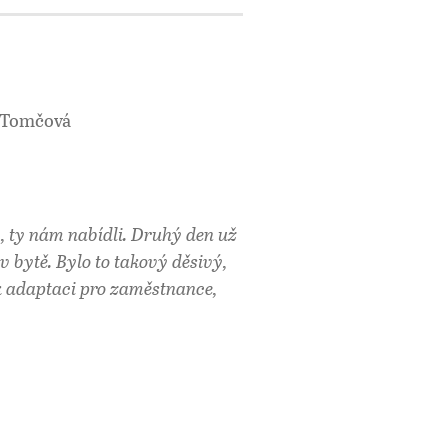
a Tomčová
, ty nám nabídli. Druhý den už
v bytě. Bylo to takový děsivý,
 k adaptaci pro zaměstnance,