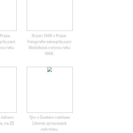
Praze.
Srpen 1968 v Praze.
pila paní
Fotografie zakoupila paní
pnu roku
Wodziková v srpnu roku
1968.
á během
Tým v Českém rozhlase
le, na ZŠ
Liberec zpracovává
.
nahrávku.