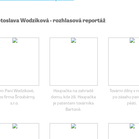
toslava Wodziková - rozhlasová reportáž
m Paní Wodzikové,
Houpačka na zahradě
Tovární dílny v 
s firma Šroubárny,
domu, kde žili. Houpačka
po zásahu pa
s.r.o.
je patentem továrníka
pěsti.
Bartoně.