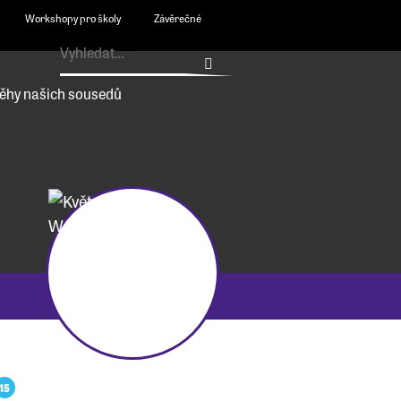
Workshopy pro školy
Závěrečné
ěhy našich sousedů
15