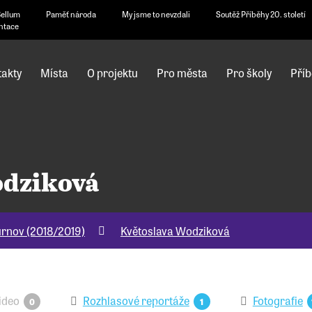
Bellum
Paměť národa
My jsme to nevzdali
Soutěž Příběhy 20. století
ntace
akty
Místa
O projektu
Pro města
Pro školy
Příb
odziková
urnov (2018/2019)
Květoslava Wodziková
ideo
Rozhlasové reportáže
Fotografie
0
1