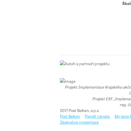
Škol
Projekt Implementace Krajského akčního
C
Projekt ESF „Implemen
reg. č
2017 Post Bellum, o.p.s.
Post Bellum
Paměť národa
My jsme t
Závěrečné prezentace