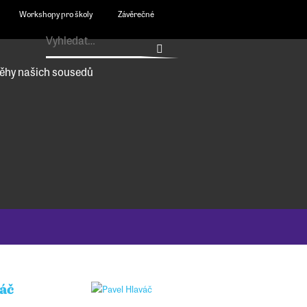
Workshopy pro školy
Závěrečné
ěhy našich sousedů
áč