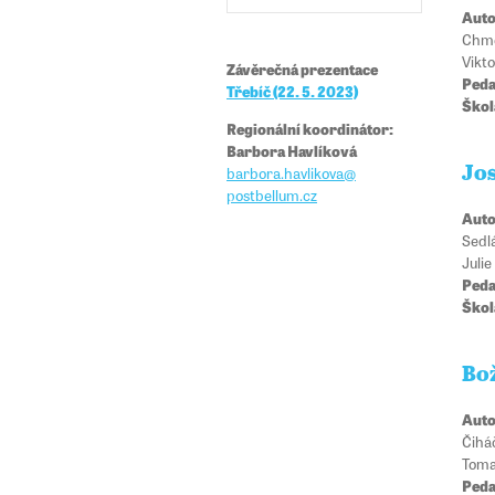
Auto
Chme
Vikt
Závěrečná prezentace
Peda
Třebíč (22. 5. 2023)
Škol
Regionální koordinátor:
Barbora Havlíková
barbora.havlikova@​​
Jo
postbellum.cz
Auto
Sedlá
Juli
Peda
Škol
Bo
Auto
Čiháč
Toma
Peda