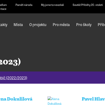
Bellum
Paměť národa
My jsme to nevzdali
Soutěž Příběhy 20. století
ntace
akty
Místa
O projektu
Pro města
Pro školy
Příb
2023)
ebíč (2022/2023)
ena Dokulilová
Pavel Hlav