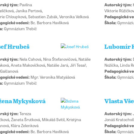
rský tým:
Pavlína
Autorský tým:
K
líčková, Janika Pertová,
Viktorie Růžičko
orie Chloupková, Sebastien
Zubák, Veronika Velková
Pedagogické ve
gogické vedení:
Bc. Barbora Havlíková
Škola:
Gymnáziu
a:
Gymnázium Třebíč
sef Hrubeš
Lubomír 
rský tým:
Nela Cahová, Nina Štefanovičová, Natálie
Autorský tým:
D
ková, Aneta Makovičková, Natálie Jará, Jiří Tesař,
Nožička, Linda 
e Galčanová
Pedagogické ve
gogické vedení:
Mgr. Veronika Matyášová
Škola:
Gymnáziu
a:
Gymnázium Třebíč
žena Mykysková
Vlasta Vš
rský tým:
Tereza
Autorský tým:
J
ková, Žaneta Šrutková, Mikuláš Svítil, Kristýna
Jonáš Kratochvíl
nová, Klára Zelenková
Pedagogické ve
gogické vedení:
Bc. Barbora Havlíková
Škola:
Gymnáziu