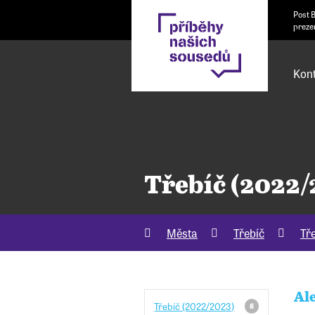
Post 
preze
Kont
Třebíč (2022/
Města
Třebíč
Tř
Al
Třebíč (2022/2023)
6