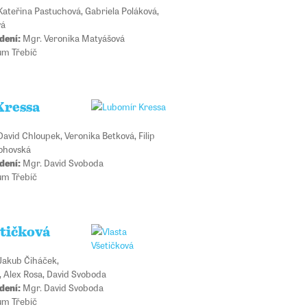
ateřina Pastuchová, Gabriela Poláková,
vá
dení:
Mgr. Veronika Matyášová
m Třebíč
Kressa
avid Chloupek, Veronika Betková, Filip
Rohovská
dení:
Mgr. David Svoboda
m Třebíč
etičková
akub Čiháček,
, Alex Rosa, David Svoboda
dení:
Mgr. David Svoboda
m Třebíč