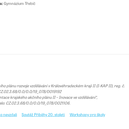
a:
Gymnázium Třebíč
 plánu rozvoje vzdělávání v Královéhradeckém kraji II (I-KAP II), reg. č.
Z.02.3.68/0.0/0.0/19_078/0019192
tace krajského akčního plánu II – Inovace ve vzdělávání“,
íslo: CZ.02.3.68/0.0/0.0/19_078/0021106.
o nevzdali
Soutěž Příběhy 20. století
Workshopy pro školy