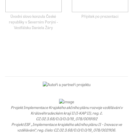
Úvodní slovo konzula České
Přípitek po prezentaci
republiky v Severním Porýní -
Vestfálsku Daniela Žáry
Projekt Implementace Krajského akčního plánu rozvoje vzdělávání v
Královéhradeckém kraji II (I-KAP II), reg. č.
CZ.02.3.68/0.0/0.0/19_078/0019192
Projekt ESF „Implementace krajského akčního plánu II – Inovace ve
vzdělávání“, reg. číslo: CZ.02.3.68/0.0/0.0/19_078/0021106.