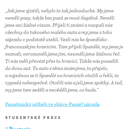
„Jak jsme zjistili, nebylo to tak jednoduché. My jsme
neměli pasy, takže bez pasů se musí ilegálně. Neměli
jsme ani žádné vízum. Přijeli ti známí a nacpali nás
všechny do takového malého auta a my jsme z toho
zájezdu v podstatě utekli. Vezli nás ke španělsko-
francouzským hranicím. Tam přijeli Španělé, my jsme je
neznali, nerozuměli jsme jim, neuměli jsme žádnou řeč.
Ti nás měli převézt přes tu hranici. Takže nás posadili
do dvou aut. To auto s těma známýma, to přejelo,
a najednou se ti Španělé na hranicích otočili a řekli, to
vypadá nebezpečně. Otočili nás a jeli jsme zpátky. A teď,
my jsme tam seděli a nevěděli jsme, co bude.“
Pamětnický příběh ve sbírce Paměť národa
STUDENTSKÉ PRÁCE
Životopis