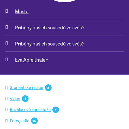
Města
Pro školy
Příběhy našich sousedů ve světě
Příběhy našich sousedů
Příběhy našich sousedů ve světě
Eva Apfelthaler
Studentské práce
2
Video
1
Rozhlasové reportáže
1
Fotografie
16