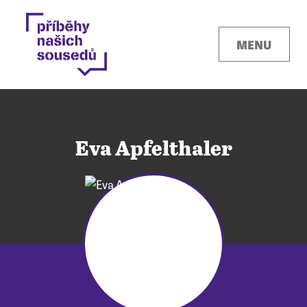
MENU
Eva Apfelthaler
Kontakty
Místa
O projektu
Pro města