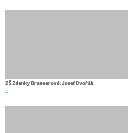
ZŠ Zdenky Braunerové: Josef Dvořák
()