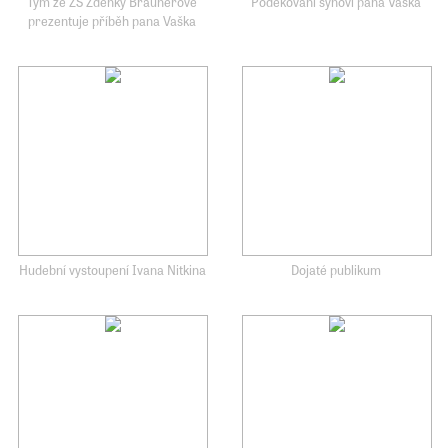
Tým ze ZŠ Zdenky Braunerové
Poděkování synovi pana Vaška
prezentuje příběh pana Vaška
Hudební vystoupení Ivana Nitkina
Dojaté publikum