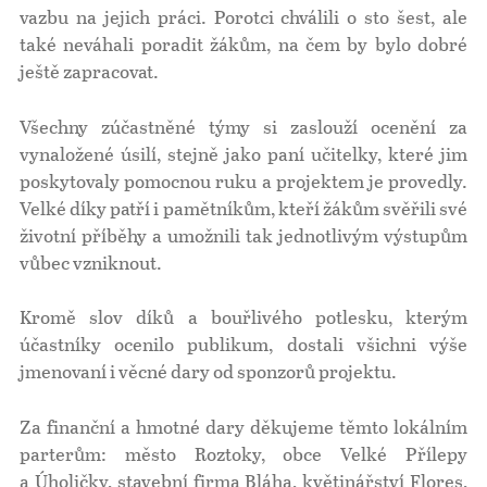
vazbu na jejich práci. Porotci chválili o sto šest, ale
také neváhali poradit žákům, na čem by bylo dobré
ještě zapracovat.
Všechny zúčastněné týmy si zaslouží ocenění za
vynaložené úsilí, stejně jako paní učitelky, které jim
poskytovaly pomocnou ruku a projektem je provedly.
Velké díky patří i pamětníkům, kteří žákům svěřili své
životní příběhy a umožnili tak jednotlivým výstupům
vůbec vzniknout.
Kromě slov díků a bouřlivého potlesku, kterým
účastníky ocenilo publikum, dostali všichni výše
jmenovaní i věcné dary od sponzorů projektu.
Za finanční a hmotné dary děkujeme těmto lokálním
parterům: město Roztoky, obce Velké Přílepy
a Úholičky, stavební firma Bláha, květinářství Flores,