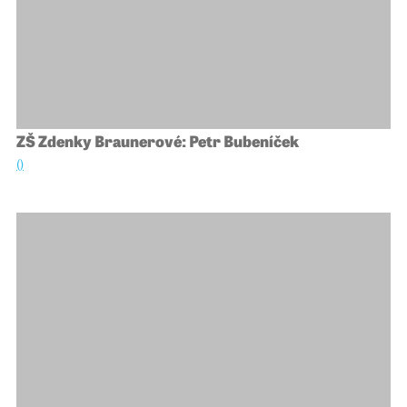
ZŠ Zdenky Braunerové: Petr Bubeníček
()