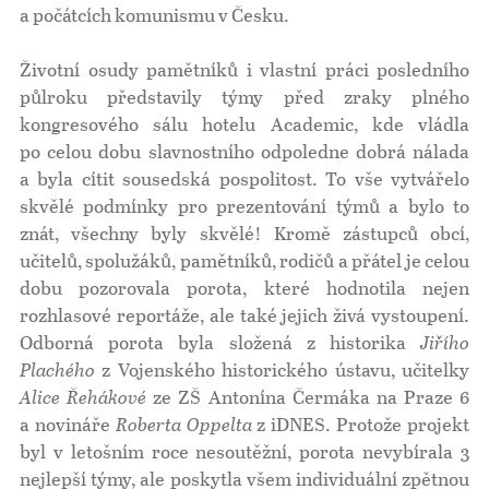
a počátcích komunismu v Česku.
Životní osudy pamětníků i vlastní práci posledního
půlroku představily týmy před zraky plného
kongresového sálu hotelu Academic, kde vládla
po celou dobu slavnostního odpoledne dobrá nálada
a byla cítit sousedská pospolitost. To vše vytvářelo
skvělé podmínky pro prezentování týmů a bylo to
znát, všechny byly skvělé! Kromě zástupců obcí,
učitelů, spolužáků, pamětníků, rodičů a přátel je celou
dobu pozorovala porota, které hodnotila nejen
rozhlasové reportáže, ale také jejich živá vystoupení.
Odborná porota byla složená z historika
Jiřího
Plachého
z Vojenského historického ústavu, učitelky
Alice Řehákové
ze ZŠ Antonína Čermáka na Praze 6
a novináře
Roberta Oppelta
z iDNES. Protože projekt
byl v letošním roce nesoutěžní, porota nevybírala 3
nejlepší týmy, ale poskytla všem individuální zpětnou