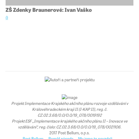
ZŠ Zdenky Braunerové: Ivan Vaško
()
Projekt Implementace Krajského akčního plánu rozvoje vzdělávání v
Královéhradeckém kraji II (I-KAP II), reg. č.
CZ.02.3.68/0.0/0.0/19_078/0019192
Projekt ESF „Implementace krajského akčního plánu II – Inovace ve
vzdělávání“, reg. číslo: CZ.02.3.68/0.0/0.0/19_078/0021106.
2017 Post Bellum, o.p.s.
Post Bellum
Paměť národa
My jsme to nevzdali