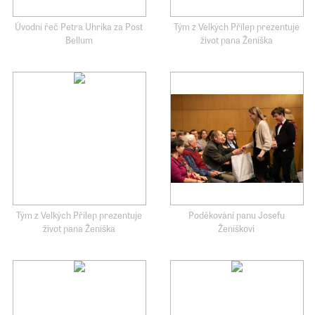
Úvodní řeč Petra Uhrika za Post
Tým z Velkých Přílep prezentuje
Bellum
život pana Ženíška
Tým z Velkých Přílep prezentuje
Poděkování panu Josefu
život pana Ženíška
Ženíškovi