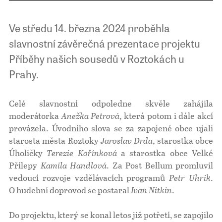
Ve středu 14. března 2024 proběhla
slavnostní závěrečná prezentace projektu
Příběhy našich sousedů v Roztokách u
Prahy.
Celé slavnostní odpoledne skvěle zahájila
moderátorka
Anežka Petrová
, která potom i dále akcí
provázela. Úvodního slova se za zapojené obce ujali
starosta města Roztoky
Jaroslav Drda
, starostka obce
Úholičky
Terezie Kořínková
a starostka obce Velké
Přílepy
Kamila Handlová
. Za Post Bellum promluvil
vedoucí rozvoje vzdělávacích programů
Petr Uhrik
.
O hudební doprovod se postaral
Ivan Nitkin
.
Do projektu, který se konal letos již potřetí, se zapojilo