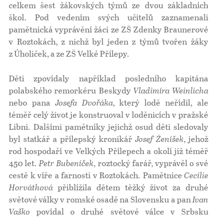
celkem šest žákovských týmů ze dvou základních
škol. Pod vedením svých učitelů zaznamenali
pamětnická vyprávění žáci ze ZŠ Zdenky Braunerové
v Roztokách, z nichž byl jeden z týmů tvořen žáky
z Úholiček, a ze ZŠ Velké Přílepy.
Děti zpovídaly například posledního kapitána
polabského remorkéru Beskydy
Vladimíra Weinlicha
nebo pana
Josefa Dvořáka
, který lodě neřídil, ale
téměř celý život je konstruoval v loděnicích v pražské
Libni. Dalšími pamětníky jejichž osud děti sledovaly
byl statkář a přílepský kronikář
Josef Ženíšek
, jehož
rod hospodaří ve Velkých Přílepech a okolí již téměř
450 let.
Petr Bubeníček
, roztocký farář, vyprávěl o své
cestě k víře a farnosti v Roztokách. Pamětnice
Cecílie
Horváthová
přiblížila dětem těžký život za druhé
světové války v romské osadě na Slovensku a pan
Ivan
Vaško
povídal o druhé světové válce v Srbsku