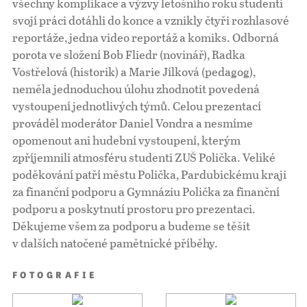
všechny komplikace a výzvy letošního roku studenti
svojí práci dotáhli do konce a vznikly čtyři rozhlasové
reportáže, jedna video reportáž a komiks. Odborná
porota ve složení Bob Fliedr (novinář), Radka
Vostřelová (historik) a Marie Jílková (pedagog),
neměla jednoduchou úlohu zhodnotit povedená
vystoupení jednotlivých týmů. Celou prezentací
prováděl moderátor Daniel Vondra a nesmíme
opomenout ani hudební vystoupení, kterým
zpříjemnili atmosféru studenti ZUŠ Polička. Veliké
poděkování patří městu Polička, Pardubickému kraji
za finanční podporu a Gymnáziu Polička za finanční
podporu a poskytnutí prostoru pro prezentaci.
Děkujeme všem za podporu a budeme se těšit
v dalších natočené pamětnické příběhy.
FOTOGRAFIE