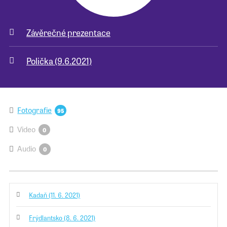
Závěrečné prezentace
Polička (9.6.2021)
Fotografie
95
Video
0
Audio
0
Kadaň (11. 6. 2021)
Frýdlantsko (8. 6. 2021)