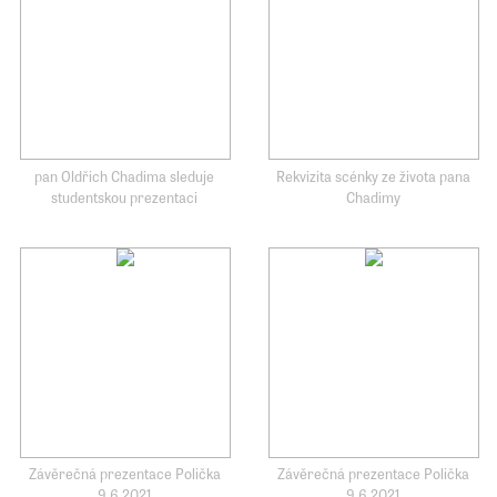
pan Oldřich Chadima sleduje
Rekvizita scénky ze života pana
studentskou prezentaci
Chadimy
Závěrečná prezentace Polička
Závěrečná prezentace Polička
9.6.2021
9.6.2021