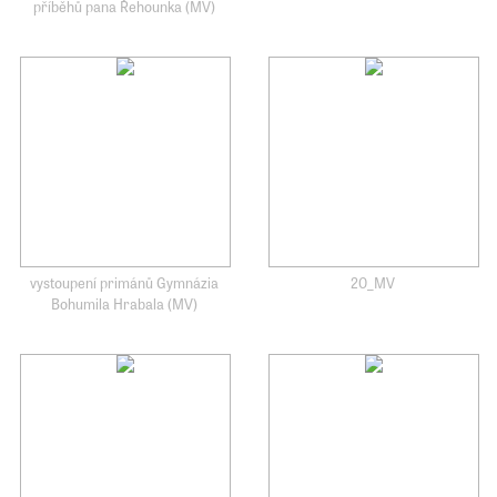
příběhů pana Řehounka (MV)
vystoupení primánů Gymnázia
20_MV
Bohumila Hrabala (MV)