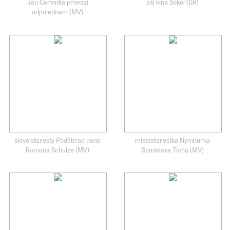
Jan Červinka provází
sál kina Sokol (DR)
odpolednem (MV)
slovo starosty Poděbrad pana
místostarostka Nymburka
Romana Schulze (MV)
Stanislava Tichá (MV)