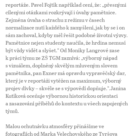
reportáže. Pavel Fojtík například cení, že: „přesnými
cílenými otázkami rozkrývají i úvahy pamětnice.
Zejména úvaha o strachu z režimu v časech
normalizace nutí každého k zamyšlení, jak by se i on
sám zachoval, kdyby měl řešit podobné životní výzvy.
Pamětnice nejen studenty naučila, že hrdina nemusí
být vždy vidět a slyšet.“ Od Moniky Langrové zase
k práci týmu ze ZŠ TGM zaznívá: „výborný nápad
s vizuálem, doplněný skvělým mluveným slovem
pamětníka, pan Exner má opravdu vypravěčský dar,
který je v reportáži vytěžen na maximum, výborný
projev dívky – skvěle se s výpovědí dopňuje.“.Janina
Kutíková oceňuje výbornou historickou orientaci
a zasazování příběhů do kontextu u všech zapojených
týmů.
Malou ochutnávku atmosféry přinášíme ve
fotografiích od Marka Velechovského ze Tyršova