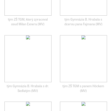
tým ZŠ TGM, který zpracoval
tým Gymnázia B. Hrabala s
osud Milan Exnera (MV)
dcerou pana Fajmana (MV)
tým Gymnázia B. Hrabala s dr.
tým ZŠ TGM s panem Höckem
Sedlatým (MV)
(MV)