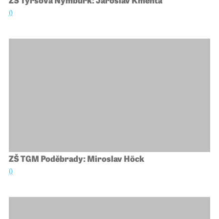
()
ZŠ TGM Poděbrady: Miroslav Höck
()