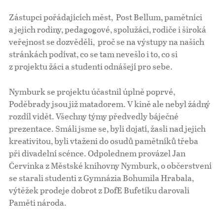
Zástupci pořádajících měst, Post Bellum, pamětníci
a jejich rodiny, pedagogové, spolužáci, rodiče i široká
veřejnost se dozvěděli, proč se na výstupy na našich
stránkách podívat, co se tam nevešlo i to, co si
z projektu žáci a studenti odnášejí pro sebe.
Nymburk se projektu účastnil úplně poprvé,
Poděbrady jsou již matadorem. V kině ale nebyl žádný
rozdíl vidět. Všechny týmy předvedly báječné
prezentace. Smáli jsme se, byli dojatí, žasli nad jejich
kreativitou, byli vtaženi do osudů pamětníků třeba
při divadelní scénce. Odpolednem provázel Jan
Červinka z Městské knihovny Nymburk, o občerstvení
se starali studenti z Gymnázia Bohumila Hrabala,
výtěžek prodeje dobrot z DofE Bufetíku darovali
Paměti národa.