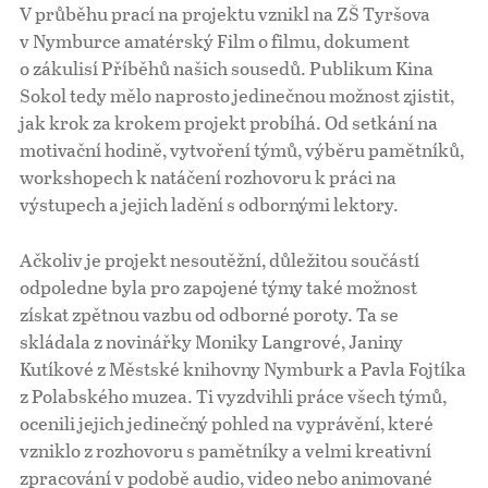
V průběhu prací na projektu vznikl na ZŠ Tyršova
v Nymburce amatérský Film o filmu, dokument
o zákulisí Příběhů našich sousedů. Publikum Kina
Sokol tedy mělo naprosto jedinečnou možnost zjistit,
jak krok za krokem projekt probíhá. Od setkání na
motivační hodině, vytvoření týmů, výběru pamětníků,
workshopech k natáčení rozhovoru k práci na
výstupech a jejich ladění s odbornými lektory.
Ačkoliv je projekt nesoutěžní, důležitou součástí
odpoledne byla pro zapojené týmy také možnost
získat zpětnou vazbu od odborné poroty. Ta se
skládala z novinářky Moniky Langrové, Janiny
Kutíkové z Městské knihovny Nymburk a Pavla Fojtíka
z Polabského muzea. Ti vyzdvihli práce všech týmů,
ocenili jejich jedinečný pohled na vyprávění, které
vzniklo z rozhovoru s pamětníky a velmi kreativní
zpracování v podobě audio, video nebo animované