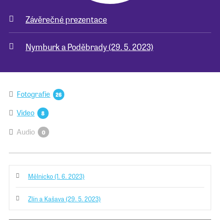
Závěrečné prezentace
Pro školy
Nymburk a Poděbrady (29. 5. 2023)
Příběhy našich sousedů
Fotografie
26
Video
8
Audio
0
Mělnicko (1. 6. 2023)
Zlín a Kašava (29. 5. 2023)