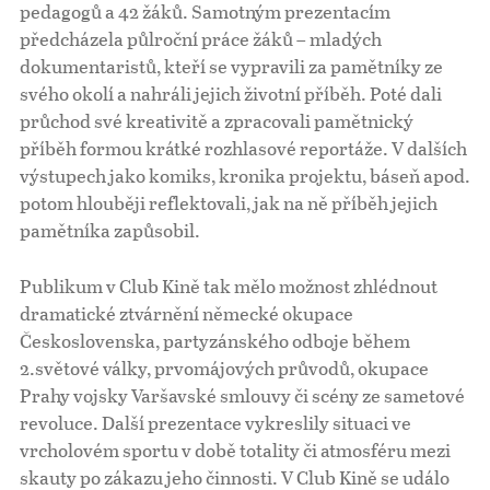
pedagogů a 42 žáků. Samotným prezentacím
předcházela půlroční práce žáků – mladých
dokumentaristů, kteří se vypravili za pamětníky ze
svého okolí a nahráli jejich životní příběh. Poté dali
průchod své kreativitě a zpracovali pamětnický
příběh formou krátké rozhlasové reportáže. V dalších
výstupech jako komiks, kronika projektu, báseň apod.
potom hlouběji reflektovali, jak na ně příběh jejich
pamětníka zapůsobil.
Publikum v Club Kině tak mělo možnost zhlédnout
dramatické ztvárnění německé okupace
Československa, partyzánského odboje během
2.světové války, prvomájových průvodů, okupace
Prahy vojsky Varšavské smlouvy či scény ze sametové
revoluce. Další prezentace vykreslily situaci ve
vrcholovém sportu v době totality či atmosféru mezi
skauty po zákazu jeho činnosti. V Club Kině se událo