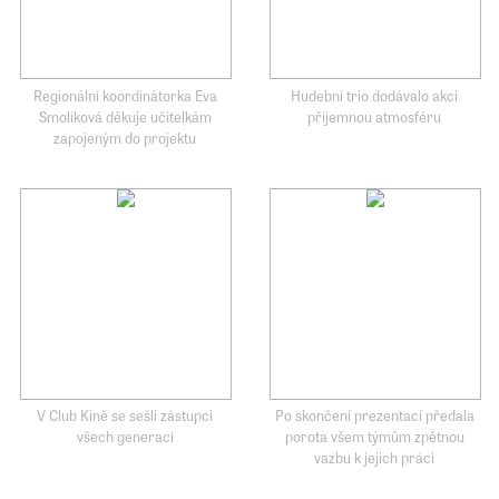
Regionální koordinátorka Eva
Hudební trio dodávalo akci
Smolíková děkuje učitelkám
příjemnou atmosféru
zapojeným do projektu
V Club Kině se sešli zástupci
Po skončení prezentací předala
všech generací
porota všem týmům zpětnou
vazbu k jejich práci