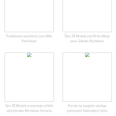
Poděkování pamětnici paní Míle
Žáci ZŠ Mníšek pod Brdy děkují
Kačírkové
panu Zdeňku Rychlému
Tým ZŠ Mníšek prezentuje příběh
Porota se zaujetím sleduje
olympionika Miroslava Zemana
vystoupení žákovských týmů