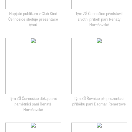
Napjaté publikum v Club Kině
Tým ZŠ Černošice představil
Černošice sleduje prezentace
životní příběh paní Renaty
týmů
Horešovské
Tým ZŠ Černošice děkuje své
Tým ZŠ Řevnice při prezentaci
pamětnici paní Renatě
příběhu paní Dagmar Renertové
Horešovské