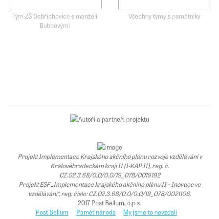
Tým ZŠ Dobřichovice s manželi
Všechny týmy s pamětníky
Bubnovými
Projekt Implementace Krajského akčního plánu rozvoje vzdělávání v
Královéhradeckém kraji II (I-KAP II), reg. č.
CZ.02.3.68/0.0/0.0/19_078/0019192
Projekt ESF „Implementace krajského akčního plánu II – Inovace ve
vzdělávání“, reg. číslo: CZ.02.3.68/0.0/0.0/19_078/0021106.
2017 Post Bellum, o.p.s.
Post Bellum
Paměť národa
My jsme to nevzdali