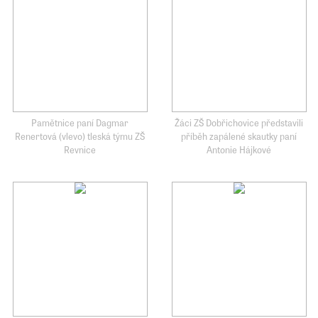
Pamětnice paní Dagmar
Žáci ZŠ Dobřichovice představili
Renertová (vlevo) tleská týmu ZŠ
příběh zapálené skautky paní
Revnice
Antonie Hájkové