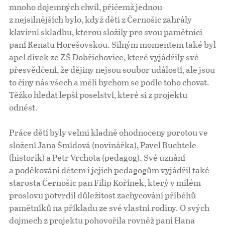
mnoho dojemných chvil, přičemž jednou
z nejsilnějších bylo, když děti z Černošic zahrály
klavírní skladbu, kterou složily pro svou pamětnici
paní Renatu Horešovskou. Silným momentem také byl
apel dívek ze ZŠ Dobřichovice, které vyjádřily své
přesvědčení, že dějiny nejsou soubor událostí, ale jsou
to činy nás všech a měli bychom se podle toho chovat.
Těžko hledat lepší poselství, které si z projektu
odnést.
Práce dětí byly velmi kladně ohodnoceny porotou ve
složení Jana Šmídová (novinářka), Pavel Buchtele
(historik) a Petr Vrchota (pedagog). Své uznání
a poděkování dětem i jejich pedagogům vyjádřil také
starosta Černošic pan Filip Kořínek, který v milém
proslovu potvrdil důležitost zachycování příběhů
pamětníků na příkladu ze své vlastní rodiny. O svých
dojmech z projektu pohovořila rovněž paní Hana