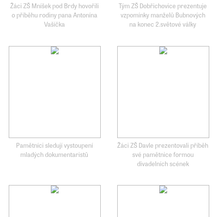
Žáci ZŠ Mníšek pod Brdy hovořili
Tým ZŠ Dobřichovice prezentuje
o příběhu rodiny pana Antonína
vzpomínky manželů Bubnových
Vašíčka
na konec 2.světové války
Pamětníci sledují vystoupení
Žáci ZŠ Davle prezentovali příběh
mladých dokumentaristů
své pamětnice formou
divadelních scének