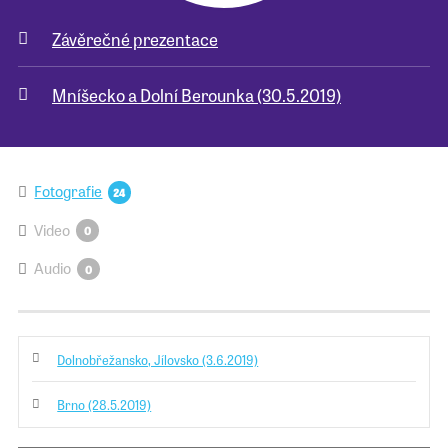
Závěrečné prezentace
Pro školy
Mníšecko a Dolní Berounka (30.5.2019)
Příběhy našich sousedů
Fotografie
24
Video
0
Audio
0
Dolnobřežansko, Jílovsko (3.6.2019)
Brno (28.5.2019)