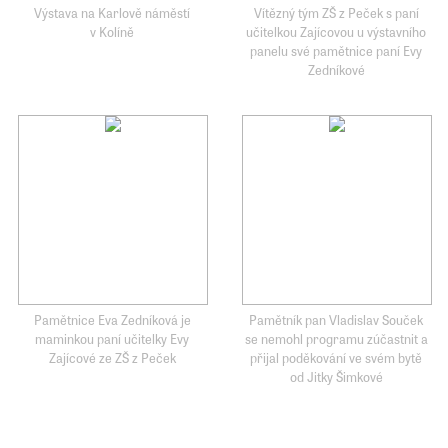
Výstava na Karlově náměstí
Vítězný tým ZŠ z Peček s paní
v Kolíně
učitelkou Zajícovou u výstavního
panelu své pamětnice paní Evy
Zedníkové
Pamětnice Eva Zedníková je
Pamětník pan Vladislav Souček
maminkou paní učitelky Evy
se nemohl programu zúčastnit a
Zajícové ze ZŠ z Peček
přijal poděkování ve svém bytě
od Jitky Šimkové