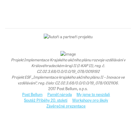
Projekt Implementace Krajského akčního plánu rozvoje vzdělávání v
Královéhradeckém kraji II (I-KAP II), reg. č.
CZ.02.3.68/0.0/0.0/19_078/0019192
Projekt ESF „Implementace krajského akčního plánu II – Inovace ve
vzdělávání“, reg. číslo: CZ.02.3.68/0.0/0.0/19_078/0021106.
2017 Post Bellum, o.p.s.
Post Bellum
Paměť národa
My jsme to nevzdali
Soutěž Příběhy 20. století
Workshopy pro školy
Závěrečné prezentace