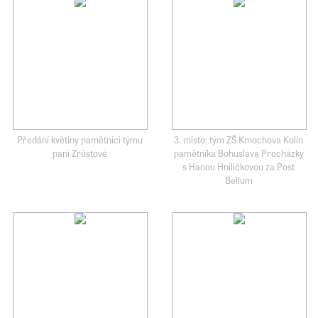
Předání květiny pamětnici týmu
3. místo: tým ZŠ Kmochova Kolín
paní Zrůstové
pamětníka Bohuslava Procházky
s Hanou Hniličkovou za Post
Bellum