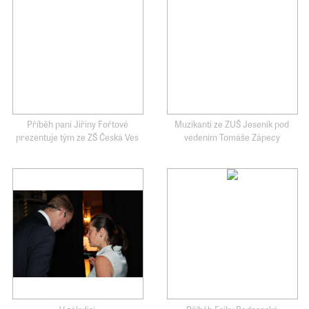
Příběh paní Jiřiny Fořtové
Muzikanti ze ZUŠ Jeseník pod
prezentuje tým ze ZŠ Česká Ves
vedením Tomáše Zápecy
V zákulisí
Příběh Eriky Bednarské