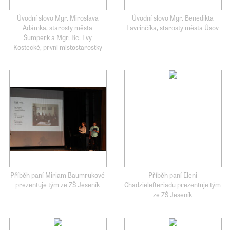
Úvodní slovo Mgr. Miroslava
Úvodní slovo Mgr. Benedikta
Adámka, starosty města
Lavrinčíka, starosty města Úsov
Šumperk a Mgr. Bc. Evy
Kostecké, první místostarostky
Příběh paní Miriam Baumrukové
Příběh paní Eleni
prezentuje tým ze ZŠ Jeseník
Chadzielefteriadu prezentuje tým
ze ZŠ Jeseník