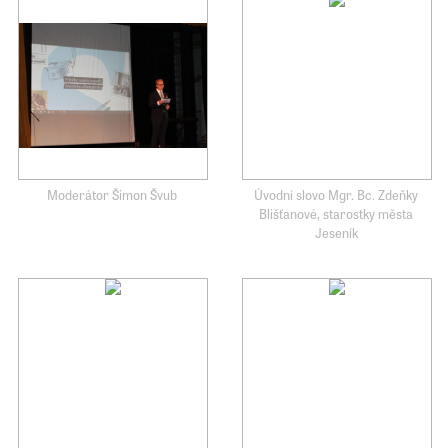
Moderátor Šimon Švub
Úvodní slovo Mgr. Bc. Zdeňky
Blišťanové, starostky města
Jeseník