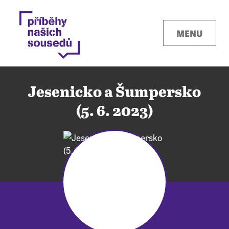
MENU
Jesenicko a Šumpersko
(5. 6. 2023)
Kontakty
Místa
O projektu
Pro města