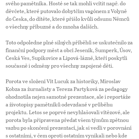
svého pamětníka. Hosté se tak mohli vcítit např. do
děvčete, které putovalo dobytčím vagónem z Volyně
do Česka, do dítěte, které přišlo kvůli odsunu Němců
o všechny příbuzné a do mnoha dalších.
Toto odpoledne plné silných příběhů se uskutečnilo za
finanční podpory měst a obcí Jeseník, Šumperk, Úsov,
Česká Ves, Supíkovice a Lipová-lázně, kteří poskytli
současně i odměny pro všechny zapojené děti.
Porota ve složení Vít Lucuk za historiky, Miroslav
Kobza za žurnalisty a Tereza Partyková za pedagogy
ohodnotila nejen samotné prezentace, ale i reportáže
a životopisy pamětníků odevzdané v průběhu
projektu. Letos se poprvé nevyhlašovali vítězové, ale
porota byla připravena předat všem týmům zpětnou
vazbu po skončení prezentací, jak si vedli v porovnání
s ostatními, v čem oproti ostatním vynikali nebo kde