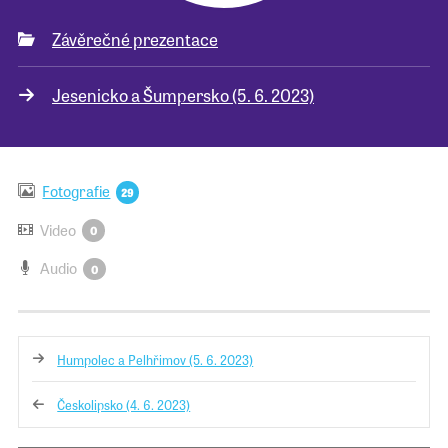
Závěrečné prezentace
Pro školy
Jesenicko a Šumpersko (5. 6. 2023)
Příběhy našich sousedů
Fotografie
29
Video
0
Audio
0
Humpolec a Pelhřimov (5. 6. 2023)
Českolipsko (4. 6. 2023)