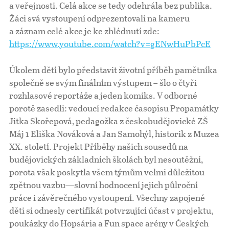
a veřejnosti. Celá akce se tedy odehrála bez publika.
Žáci svá vystoupení odprezentovali na kameru
a záznam celé akce je ke zhlédnutí zde:
https://www.youtube.com/watch?v=gENwHuPbPcE
Úkolem dětí bylo představit životní příběh pamětníka
společně se svým finálním výstupem – šlo o čtyři
rozhlasové reportáže a jeden komiks. V odborné
porotě zasedli: vedoucí redakce časopisu Propamátky
Jitka Skořepová, pedagožka z českobudějovické ZŠ
Máj 1 Eliška Nováková a Jan Samohýl, historik z Muzea
XX. století. Projekt Příběhy našich sousedů na
budějovických základních školách byl nesoutěžní,
porota však poskytla všem týmům velmi důležitou
zpětnou vazbu—slovní hodnocení jejich půlroční
práce i závěrečného vystoupení. Všechny zapojené
děti si odnesly certifikát potvrzující účast v projektu,
poukázky do Hopsária a Fun space arény v Českých