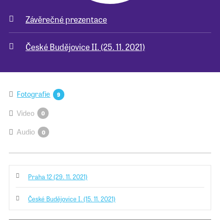
Závěrečné prezentace
Pro školy
České Budějovice II. (25. 11. 2021)
Příběhy našich sousedů
Fotografie
9
Video
0
Audio
0
Praha 12 (29. 11. 2021)
České Budějovice I. (15. 11. 2021)