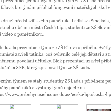
u prezentace jednotlivých týmů. Tým ze ZŠ Lada předst
falové, který nám přiblížil fungování mateřských škol v 
o druzí představili svého pamětníka Ladislava Smejkala,
estného občana města Česká Lípa, studenti ze ZŠ Slovank
é video o pamětníkovi.
ledovala prezentace týmu ze ZŠ Pátova o příběhu Světly 
nisté zavřeli tatínka, což ovlivnilo celé její dětství a ztí
něnému povolání učitelky. Blok prezentací uzavřel příb
slušníka SNB, který zpracoval tým ze ZŠ Lada.
ězným týmem se staly studentky ZŠ Lada s příběhem p
běhy pamětníků a výstupy týmů najdete na
ps://www.pribehynasichsousedu.cz/ceska-lipa/ceska-lip