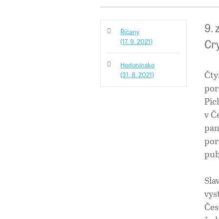
9.
Říčany
Cry
(17. 9. 2021)
Hodonínsko
Čty
(31. 8. 2021)
por
Píc
v Č
pam
por
pub
Sla
vys
Čes