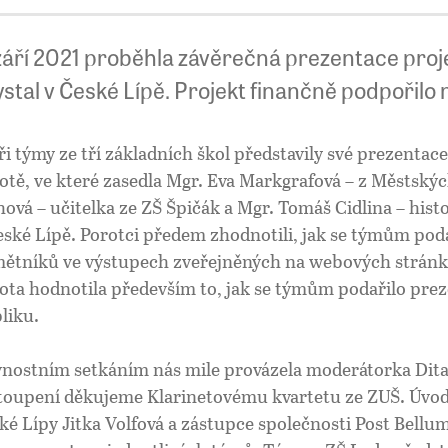
 září 2021 proběhla závěrečná prezentace proj
stal v České Lípě. Projekt finančně podpořilo
ři týmy ze tří základních škol představily své prezenta
otě, ve které zasedla Mgr. Eva Markgrafová – z Městský
hová – učitelka ze ZŠ Špičák a Mgr. Tomáš Cidlina – his
eské Lípě. Porotci předem zhodnotili, jak se týmům pod
ětníků ve výstupech zveřejněných na webových stránk
ota hodnotila především to, jak se týmům podařilo pre
liku.
vnostním setkáním nás mile provázela moderátorka Dit
toupení děkujeme Klarinetovému kvartetu ze ZUŠ. Úvodn
ké Lípy Jitka Volfová a zástupce společnosti Post Bellum 