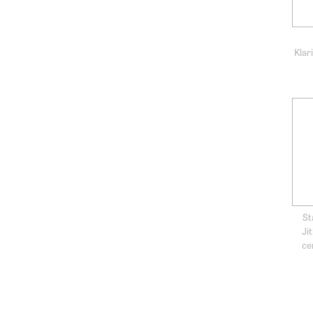
Klar
St
Ji
ce