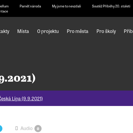
Bellum
Paměť národa
My jsme to nevzdali
Soutěž Příběhy 20. století
ntace
akty
Místa
O projektu
Pro města
Pro školy
Příb
9.2021)
Česká Lípa (9.9.2021)
Audio
0