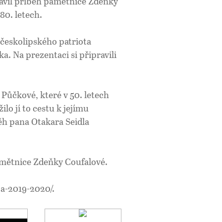
avil příběh pamětnice Zdeňky
80. letech.
 českolipského patriota
a. Na prezentaci si připravili
Půčkové, které v 50. letech
žilo jí to cestu k jejímu
ěh pana Otakara Seidla
amětnice Zdeňky Coufalové.
a-2019-2020/.