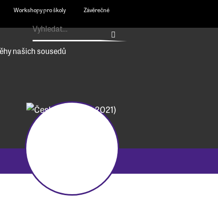
Workshopy pro školy
Závěrečné
ěhy našich sousedů