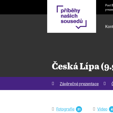
Post 
preze
Kont
Česká Lípa (9.
Závěrečné prezentace
Fotografie
Video
21
4