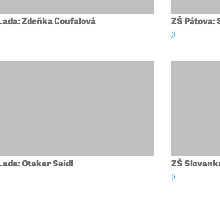
 Lada: Zdeňka Coufalová
ZŠ Pátova: 
()
 Lada: Otakar Seidl
ZŠ Slovank
()