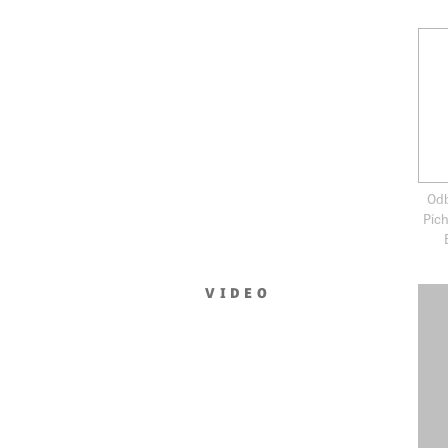
Odb
Pích
VIDEO