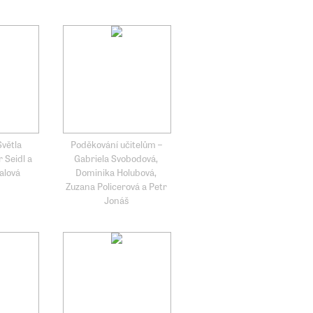
Světla
Poděkování učitelům –
 Seidl a
Gabriela Svobodová,
alová
Dominika Holubová,
Zuzana Policerová a Petr
Jonáš