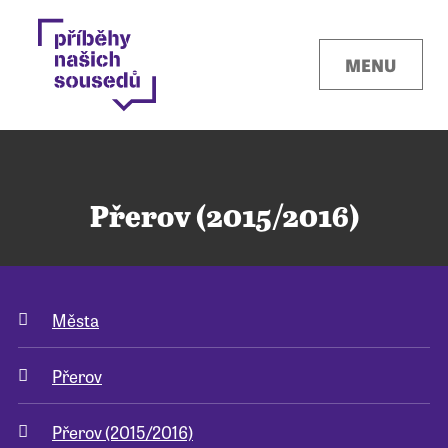
MENU
Přerov (2015/2016)
Kontakty
Města
Místa
Přerov
O projektu
Přerov (2015/2016)
Pro města