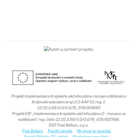
Projekt Implementace Krajského akčního plánu rozvoje vzdělávání v
Královéhradeckém kraji II (I-KAP II), reg. č.
CZ.02.3.68/0.0/0.0/19_078/0019192
Projekt ESF „Implementace krajského akčního plánu II – Inovace ve
vzdělávání“, reg. číslo: CZ.02.3.68/0.0/0.0/19_078/0021106.
2017 Post Bellum, o.p.s.
Post Bellum
Paměť národa
My jsme to nevzdali
Soutěž Příběhy 20. století
Workshopy pro školy