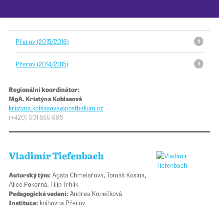
Pro školy
Přerov (2015/2016)
1
Příběhy našich sousedů
Přerov (2014/2015)
1
Regionální koordinátor:
MgA. Kristýna Koblasová
kristyna.koblasova@​​postbellum.cz
(+420) 601 556 695
Vladimír Tiefenbach
Autorský tým:
Agáta Chmelařová, Tomáš Kosina,
Alice Pokorná, Filip Trhlík
Pedagogické vedení:
Andrea Kopečková
Instituce:
knihovna Přerov