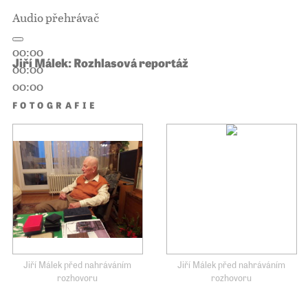
Audio přehrávač
00:00
Jiří Málek: Rozhlasová reportáž
00:00
00:00
FOTOGRAFIE
Jiří Málek před nahráváním
Jiří Málek před nahráváním
rozhovoru
rozhovoru