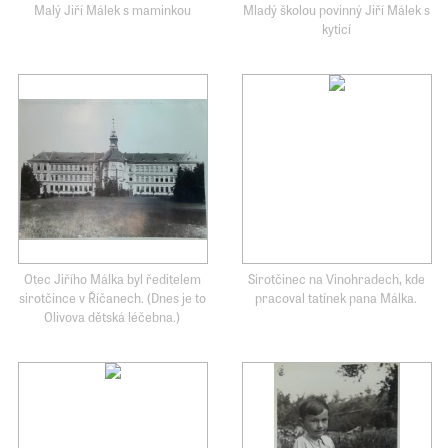
Malý Jiří Málek s maminkou
Mladý školou povinný Jiří Málek s
kyticí
Otec Jiřího Málka byl ředitelem
Sirotčinec na Vinohradech, kde
sirotčince v Říčanech. (Dnes je to
pracoval tatínek pana Málka.
Olivova dětská léčebna.)