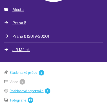
Města
Pro školy
Praha 8
Příběhy našich sousedů
Praha 8 (2019/2020)
Jiří Málek
Studentské práce
2
Video
0
Rozhlasové reportáže
1
Fotografie
23