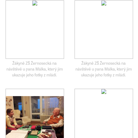
Žákyně ZŠ Žernosecká na
Žákyně ZŠ Žernosecká na
návštěvě u pana Málka, který jim
návštěvě u pana Málka, který jim
ukazuje jeho fotky z mládí.
ukazuje jeho fotky z mládí.