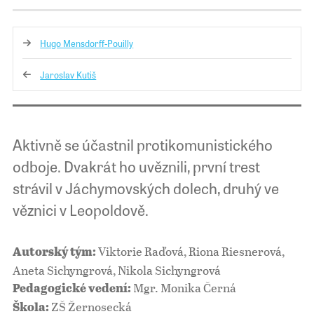
Hugo Mensdorff-Pouilly
Jaroslav Kutiš
Aktivně se účastnil protikomunistického
odboje. Dvakrát ho uvěznili, první trest
strávil v Jáchymovských dolech, druhý ve
věznici v Leopoldově.
Viktorie Raďová, Riona Riesnerová,
Autorský tým:
Aneta Sichyngrová, Nikola Sichyngrová
Mgr. Monika Černá
Pedagogické vedení:
ZŠ Žernosecká
Škola: