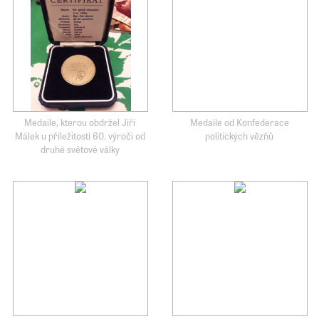
Medaile, kterou obdržel Jiří
Medaile od Konfederace
Málek u příležitosti 60. výročí od
politických vězňů
druhé světové války