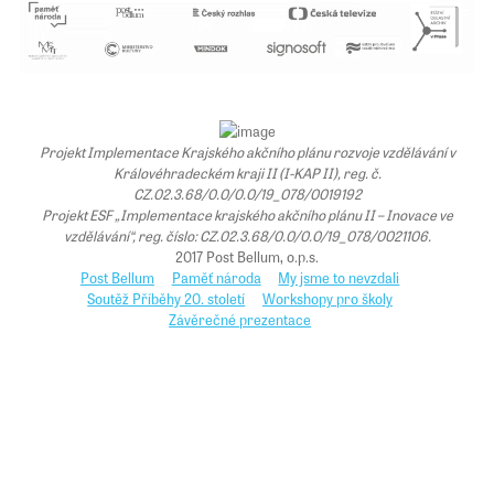
Projekt Implementace Krajského akčního plánu rozvoje vzdělávání v
Královéhradeckém kraji II (I-KAP II), reg. č.
CZ.02.3.68/0.0/0.0/19_078/0019192
Projekt ESF „Implementace krajského akčního plánu II – Inovace ve
vzdělávání“, reg. číslo: CZ.02.3.68/0.0/0.0/19_078/0021106.
2017 Post Bellum, o.p.s.
Post Bellum
Paměť národa
My jsme to nevzdali
Soutěž Příběhy 20. století
Workshopy pro školy
Závěrečné prezentace