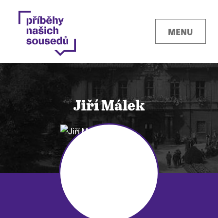
MENU
Jiří Málek
Kontakty
Místa
O projektu
Pro města