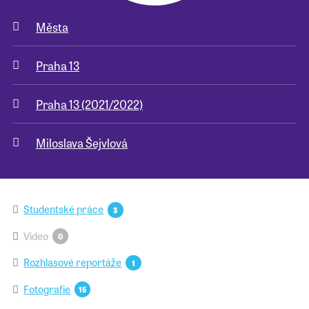
Města
Pro školy
Praha 13
Příběhy našich sousedů
Praha 13 (2021/2022)
Miloslava Šejvlová
Studentské práce
3
Video
0
Rozhlasové reportáže
1
Fotografie
15