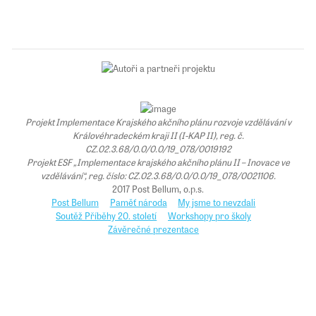
Projekt Implementace Krajského akčního plánu rozvoje vzdělávání v
Královéhradeckém kraji II (I-KAP II), reg. č.
CZ.02.3.68/0.0/0.0/19_078/0019192
Projekt ESF „Implementace krajského akčního plánu II – Inovace ve
vzdělávání“, reg. číslo: CZ.02.3.68/0.0/0.0/19_078/0021106.
2017 Post Bellum, o.p.s.
Post Bellum
Paměť národa
My jsme to nevzdali
Soutěž Příběhy 20. století
Workshopy pro školy
Závěrečné prezentace