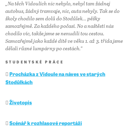
„
Na těch Vidoulích nic nebylo, nebyl tam žádnej
autobus, žádný tramvaje, nic, auta nebyly. Tak se do
školy chodilo sem dolů do Stodůlek… pěšky
samozřejmě. Za každého počasí. No a naštěstí nás
chodilo víc, takže jsme se nenudili tou cestou.
Samozřejmě jako každé dítě ve věku 1. až 3. třída jsme
dělali různé lumpárny po cestách
.“
STUDENTSKÉ PRÁCE
Procházka z Vidoule na náves ve starých
Stodůlkách
Životopis
Scénář k rozhlasové reportáži