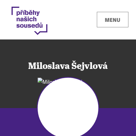
MENU
Miloslava Šejvlová
Kontakty
Místa
O projektu
Pro města