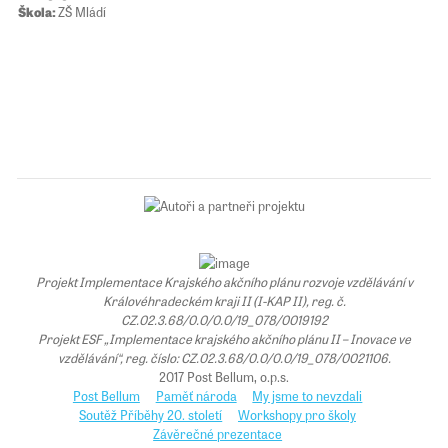
Škola:
ZŠ Mládí
Projekt Implementace Krajského akčního plánu rozvoje vzdělávání v
Královéhradeckém kraji II (I-KAP II), reg. č.
CZ.02.3.68/0.0/0.0/19_078/0019192
Projekt ESF „Implementace krajského akčního plánu II – Inovace ve
vzdělávání“, reg. číslo: CZ.02.3.68/0.0/0.0/19_078/0021106.
2017 Post Bellum, o.p.s.
Post Bellum
Paměť národa
My jsme to nevzdali
Soutěž Příběhy 20. století
Workshopy pro školy
Závěrečné prezentace