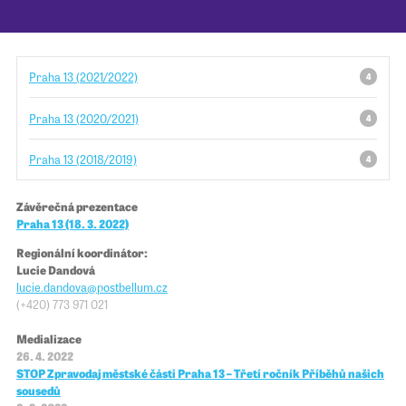
Pro školy
Praha 13 (2021/2022)
4
Příběhy našich sousedů
Praha 13 (2020/2021)
4
Praha 13 (2018/2019)
4
Závěrečná prezentace
Praha 13 (18. 3. 2022)
Regionální koordinátor:
Lucie Dandová
lucie.dandova@​​postbellum.cz
(+420) 773 971 021
Medializace
26. 4. 2022
STOP Zpravodaj městské části Praha 13 – Třetí ročník Příběhů našich
sousedů