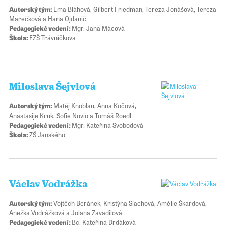
Autorský tým:
Ema Bláhová, Gilbert Friedman, Tereza Jonášová, Tereza
Marečková a Hana Ojdanič
Pedagogické vedení:
Mgr. Jana Mácová
Škola:
FZŠ Trávníčkova
Miloslava Šejvlová
Autorský tým:
Matěj Knoblau, Anna Kočová,
Anastasije Kruk, Sofie Novio a Tomáš Roedl
Pedagogické vedení:
Mgr. Kateřina Svobodová
Škola:
ZŠ Janského
Václav Vodrážka
Autorský tým:
Vojtěch Beránek, Kristýna Slachová, Amélie Škardová,
Anežka Vodrážková a Jolana Zavadilová
Pedagogické vedení:
Bc. Kateřina Drdáková