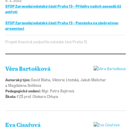
9. 3. 2022
STOP Zpravodaj městské části Praha 13 – Příběhy našich sousedů již
potřetí
STOP Zpravodaj městské části Praha 13 – Pozvánka na závěrečnou
prezentaci
Projekt finančně podpořila městská část Praha 13.
Věra Bartošková
Autorský tým:
David Bláha, Viktorie Lhotská, Jakub Melichar
a Magdalena Snítilová
Pedagogické vedení:
Mgr. Petra Rajtrová
Škola:
FZŠ prof. Otokara Chlupa
Eva Císařová