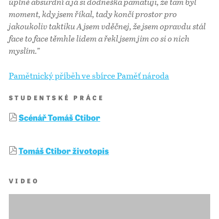
úplně absurdní a já si dodneška pamatuji, že tam byl
moment, kdy jsem říkal, tady končí prostor pro
jakoukoliv taktiku A jsem vděčnej, že jsem opravdu stál
face to face těmhle lidem a řekl jsem jim co si o nich
myslím.”
Pamětnický příběh ve sbírce Paměť národa
STUDENTSKÉ PRÁCE
Scénář Tomáš Ctibor
Tomáš Ctibor životopis
VIDEO