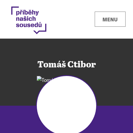
MENU
Tomáš Ctibor
Kontakty
Místa
O projektu
Pro města