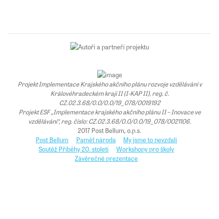
Projekt Implementace Krajského akčního plánu rozvoje vzdělávání v
Královéhradeckém kraji II (I-KAP II), reg. č.
CZ.02.3.68/0.0/0.0/19_078/0019192
Projekt ESF „Implementace krajského akčního plánu II – Inovace ve
vzdělávání“, reg. číslo: CZ.02.3.68/0.0/0.0/19_078/0021106.
2017 Post Bellum, o.p.s.
Post Bellum
Paměť národa
My jsme to nevzdali
Soutěž Příběhy 20. století
Workshopy pro školy
Závěrečné prezentace