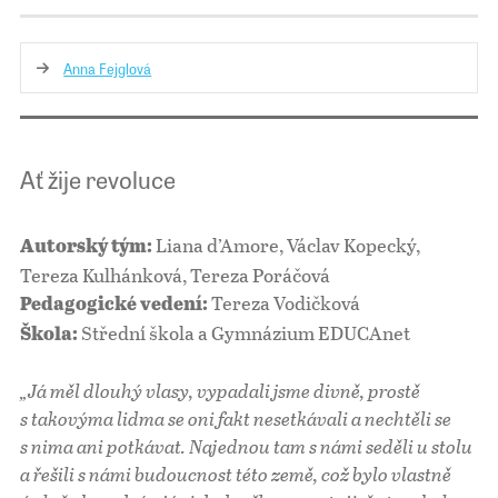
Anna Fejglová
Ať žije revoluce
Liana d’Amore, Václav Kopecký,
Autorský tým:
Tereza Kulhánková, Tereza Poráčová
Tereza Vodičková
Pedagogické vedení:
Střední škola a Gymnázium EDUCAnet
Škola:
„Já měl dlouhý vlasy, vypadali jsme divně, prostě
s takovýma lidma se oni fakt nesetkávali a nechtěli se
s nima ani potkávat. Najednou tam s námi seděli u stolu
a řešili s námi budoucnost této země, což bylo vlastně