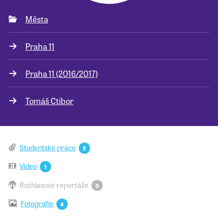
Města
Pro školy
Praha 11
Příběhy našich sousedů
Praha 11 (2016/2017)
Tomáš Ctibor
Studentské práce
2
Video
1
Rozhlasové reportáže
0
Fotografie
4