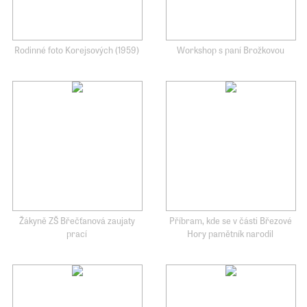
Rodinné foto Korejsových (1959)
Workshop s paní Brožkovou
Žákyně ZŠ Břečťanová zaujaty
Příbram, kde se v části Březové
prací
Hory pamětník narodil