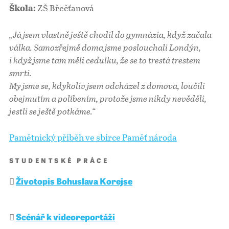
ZŠ Břečťanová
Škola:
„Já jsem vlastně ještě chodil do gymnázia, když začala
válka. Samozřejmě doma jsme poslouchali Londýn,
i když jsme tam měli cedulku, že se to trestá trestem
smrti.
My jsme se, kdykoliv jsem odcházel z domova, loučili
obejmutím a políbením, protože jsme nikdy nevěděli,
jestli se ještě potkáme.“
Pamětnický příběh ve sbírce Paměť národa
STUDENTSKÉ PRÁCE
Životopis Bohuslava Korejse
Scénář k videoreportáži