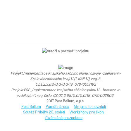
Projekt Implementace Krajského akčního plánu rozvoje vzdělávání v
Královéhradeckém kraji II (I-KAP II), reg. č.
CZ.02.3.68/0.0/0.0/19_078/0019192
Projekt ESF „Implementace krajského akčního plánu II – Inovace ve
vzdělávání“, reg. číslo: CZ.02.3.68/0.0/0.0/19_078/0021106.
2017 Post Bellum, o.p.s.
Post Bellum
Paměť národa
My jsme to nevzdali
Soutěž Příběhy 20. století
Workshopy pro školy
Závěrečné prezentace