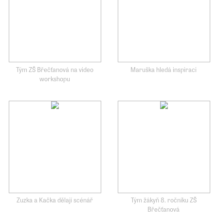
Tým ZŠ Břečťanová na video
Maruška hledá inspiraci
workshopu
Zuzka a Kačka dělají scénář
Tým žákyň 8. ročníku ZŠ
Břečťanová