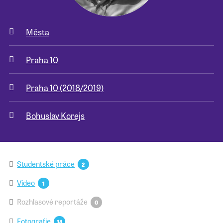
Města
Praha 10
Praha 10 (2018/2019)
Bohuslav Korejs
Studentské práce
2
Video
1
Rozhlasové reportáže
0
Fotografie
14