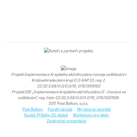
Projekt Implementace Krajského akčního plánu rozvoje vzdělávání v
Královéhradeckém kraji II (I-KAP II), reg. č.
CZ.02.3.68/0.0/0.0/19_078/0019192
Projekt ESF „Implementace krajského akčního plánu II – Inovace ve
vzdělávání“, reg. číslo: CZ.02.3.68/0.0/0.0/19_078/0021106.
2017 Post Bellum, o.p.s.
Post Bellum
Paměť národa
My jsme to nevzdali
Soutěž Příběhy 20. století
Workshopy pro školy
Závěrečné prezentace