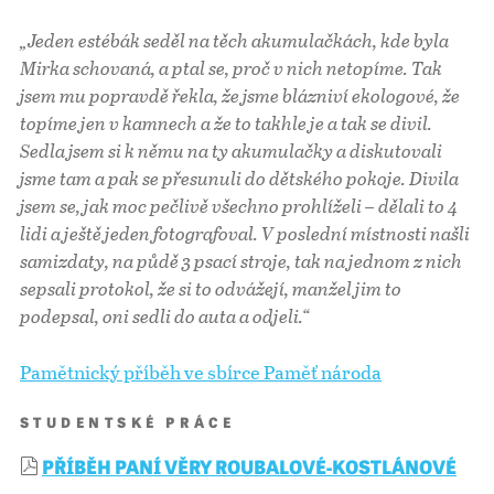
„Jeden estébák seděl na těch akumulačkách, kde byla
Mirka schovaná, a ptal se, proč v nich netopíme. Tak
jsem mu popravdě řekla, že jsme blázniví ekologové, že
topíme jen v kamnech a že to takhle je a tak se divil.
Sedla jsem si k němu na ty akumulačky a diskutovali
jsme tam a pak se přesunuli do dětského pokoje. Divila
jsem se, jak moc pečlivě všechno prohlíželi – dělali to 4
lidi a ještě jeden fotografoval. V poslední místnosti našli
samizdaty, na půdě 3 psací stroje, tak na jednom z nich
sepsali protokol, že si to odvážejí, manžel jim to
podepsal, oni sedli do auta a odjeli.“
Pamětnický příběh ve sbírce Paměť národa
STUDENTSKÉ PRÁCE
PŘÍBĚH PANÍ VĚRY ROUBALOVÉ-KOSTLÁNOVÉ