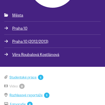
Města
Praha 10
Praha 10 (2012/2013)
Věra Roubalová Kostlánová
Studentské práce
1
Video
0
Rozhlasové reportáže
1
Fotografie
6