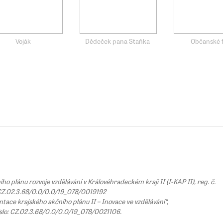
Voják
Dědeček pana Staňka
Občanské 
 plánu rozvoje vzdělávání v Královéhradeckém kraji II (I-KAP II), reg. č.
Z.02.3.68/0.0/0.0/19_078/0019192
tace krajského akčního plánu II – Inovace ve vzdělávání“,
íslo: CZ.02.3.68/0.0/0.0/19_078/0021106.