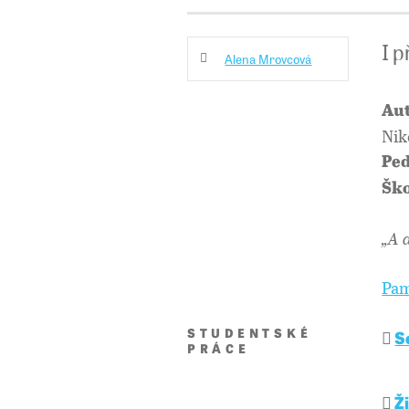
I 
Alena Mrovcová
Aut
Nik
Ped
Ško
„A 
Pam
STUDENTSKÉ
S
PRÁCE
Ž