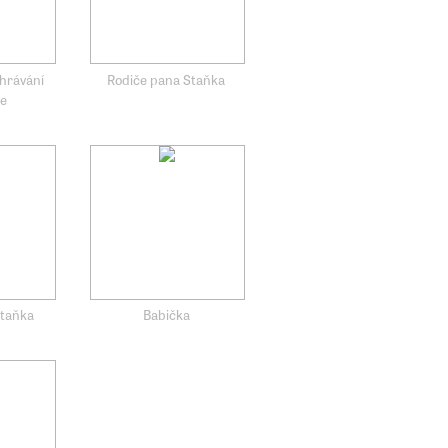
ahrávání
Rodiče pana Staňka
že
Staňka
Babička