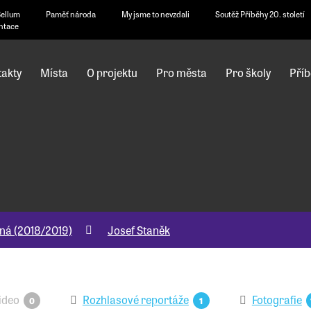
Bellum
Paměť národa
My jsme to nevzdali
Soutěž Příběhy 20. století
ntace
akty
Místa
O projektu
Pro města
Pro školy
Příb
ná (2018/2019)
Josef Staněk
ideo
Rozhlasové reportáže
Fotografie
0
1