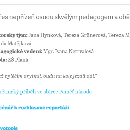
přes nepřízeň osudu skvělým pedagogem a ob
Jana Hynková, Tereza Grünerová, Tereza M
orský tým:
ola Matějková
Mgr. Ivana Netrvalová
agogické vedení:
ZŠ Planá
la:
až vyléčím arytmii, budu na kole jezdit dál.”
ětnický příběh ve sbírce Paměť národa
cénář k rozhlasové reportáži
ivotopis