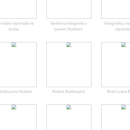
rávání reportáže ve
Společná fotografie s
Fotografie z n
studiu
panem Staňkem
reportá
bička pana Staňka
Rodina Staňkových
Bratři pana 