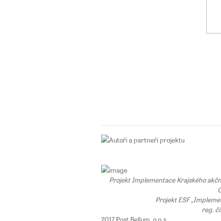
Projekt Implementace Krajského akčního
C
Projekt ESF „Implemen
reg. č
2017 Post Bellum, o.p.s.