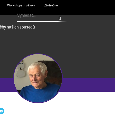
Workshopy pro školy
Závěrečné
ěhy našich sousedů
15