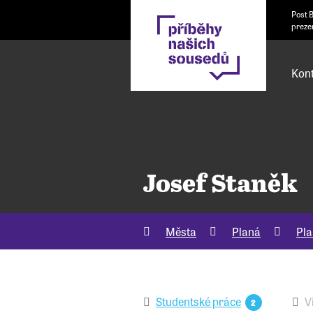
Post 
preze
Kont
Josef Staněk
Města
Planá
Pla
Studentské práce
V
2