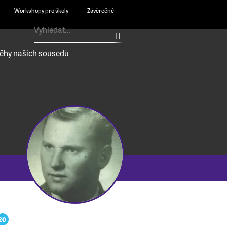
Workshopy pro školy
Závěrečné
ěhy našich sousedů
20