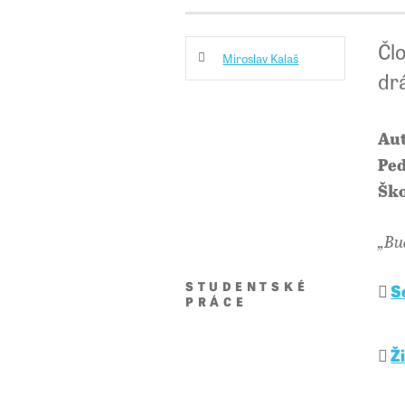
Člo
Miroslav Kalaš
dr
Au
Ped
Ško
„Bu
STUDENTSKÉ
Sc
PRÁCE
Ž