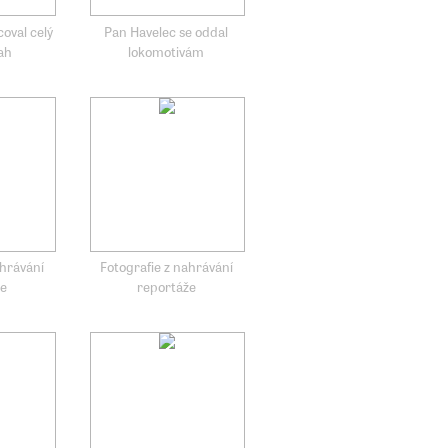
oval celý
Pan Havelec se oddal
rah
lokomotivám
ahrávání
Fotografie z nahrávání
že
reportáže