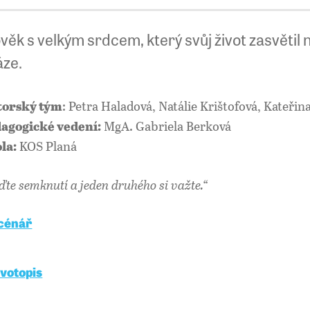
věk s velkým srdcem, který svůj život zasvětil n
áze.
: Petra Haladová, Natálie Krištofová, Kateři
torský tým
MgA. Gabriela Berková
agogické vedení:
KOS Planá
la:
ďte semknutí a jeden druhého si važte.“
énář
ivotopis