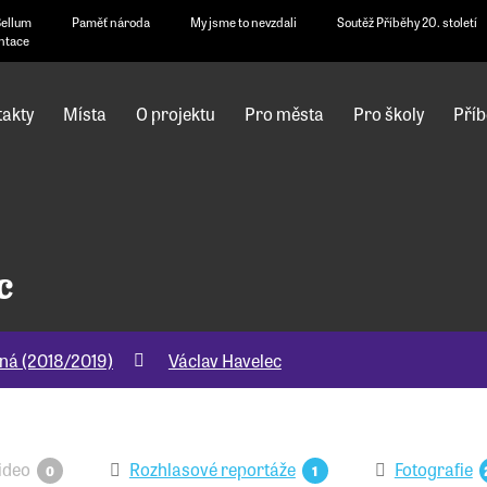
Bellum
Paměť národa
My jsme to nevzdali
Soutěž Příběhy 20. století
ntace
akty
Místa
O projektu
Pro města
Pro školy
Příb
c
ná (2018/2019)
Václav Havelec
ideo
Rozhlasové reportáže
Fotografie
0
1