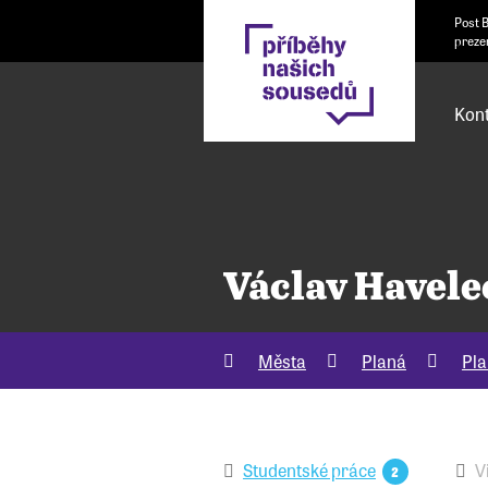
Post 
preze
Kont
Václav Havele
Města
Planá
Pla
Studentské práce
V
2