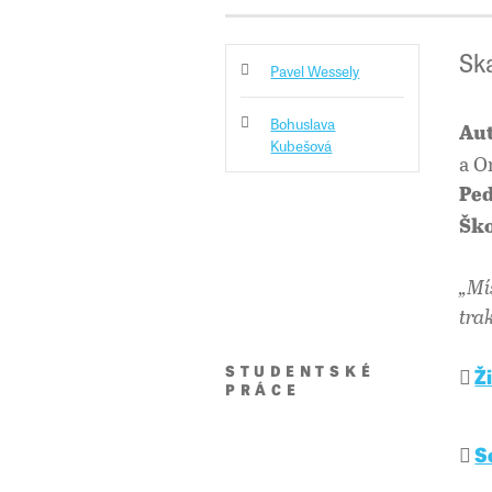
Sk
Pavel Wessely
Bohuslava
Aut
Kubešová
a O
Ped
Ško
„Mí
tra
STUDENTSKÉ
Ž
PRÁCE
S