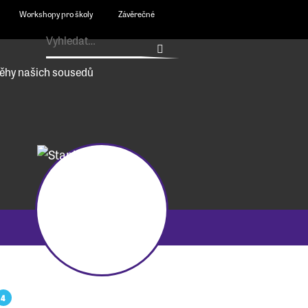
Workshopy pro školy
Závěrečné
ěhy našich sousedů
4