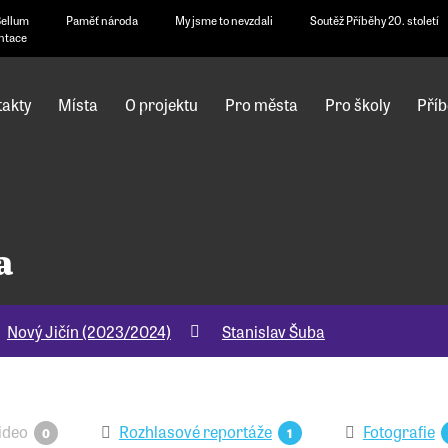
Bellum
Paměť národa
My jsme to nevzdali
Soutěž Příběhy 20. století
ntace
akty
Místa
O projektu
Pro města
Pro školy
Příb
a
Nový Jičín (2023/2024)
Stanislav Šuba
ideo
Rozhlasové reportáže
Fotografie
0
1