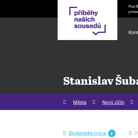
Post 
preze
Kont
Stanislav Šub
Města
Nový Jičín
Studentské práce
V
2