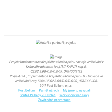
Projekt Implementace Krajského akčního plánu rozvoje vzdělávání v
Královéhradeckém kraji II (I-KAP II), reg. č.
CZ.02.3.68/0.0/0.0/19_078/0019192
Projekt ESF „Implementace krajského akčního plánu II – Inovace ve
vzdělávání“, reg. číslo: CZ.02.3.68/0.0/0.0/19_078/0021106.
2017 Post Bellum, o.p.s.
Post Bellum
Paměť národa
My jsme to nevzdali
Soutěž Příběhy 20. století
Workshopy pro školy
Závěrečné prezentace