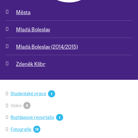
Města
Pro školy
Mladá Boleslav
Příběhy našich sousedů
Mladá Boleslav (2014/2015)
Zdeněk Klíbr
Studentské práce
1
Video
0
Rozhlasové reportáže
1
Fotografie
13