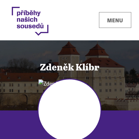
MENU
Zdeněk Klíbr
Kontakty
Místa
O projektu
Pro města