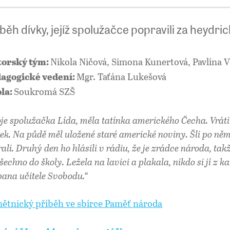
běh dívky, jejíž spolužačce popravili za heydri
Nikola Ničová, Simona Kunertová, Pavlína V
orský tým:
Mgr. Taťána Lukešová
agogické vedení:
Soukromá SZŠ
la:
je spolužačka Lída, měla tatínka amerického Čecha. Vrátil
tek. Na půdě měl uložené staré americké noviny. Šli po ně
rali. Druhý den ho hlásili v rádiu, že je zrádce národa, tak
všechno do školy. Ležela na lavici a plakala, nikdo si jí z 
pana učitele Svobodu.“
ětnický příběh ve sbírce Paměť národa