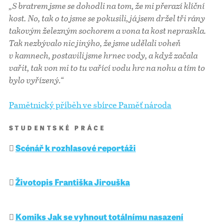
„S bratrem jsme se dohodli na tom, že mi přerazí klíční
kost. No, tak o to jsme se pokusili, já jsem držel tři rány
takovým železným sochorem a vona ta kost nepraskla.
Tak nezbývalo nic jinýho, že jsme udělali voheň
v kamnech, postavili jsme hrnec vody, a když začala
vařit, tak von mi to tu vařící vodu hrc na nohu a tím to
bylo vyřízený.“
Pamětnický příběh ve sbírce Paměť národa
STUDENTSKÉ PRÁCE
Scénář k rozhlasové reportáži
Životopis Františka Jirouška
Komiks Jak se vyhnout totálnímu nasazení