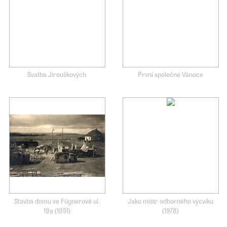
Svatba Jirouškových
První společné Vánoce
Stavba domu ve Fügnerově ul.
Jako mistr odborného výcviku
19a (1951)
(1978)