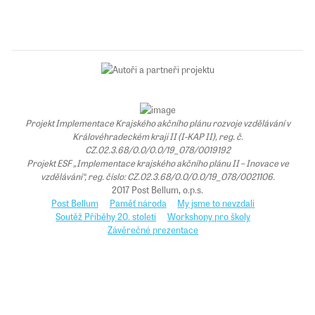
Projekt Implementace Krajského akčního plánu rozvoje vzdělávání v
Královéhradeckém kraji II (I-KAP II), reg. č.
CZ.02.3.68/0.0/0.0/19_078/0019192
Projekt ESF „Implementace krajského akčního plánu II – Inovace ve
vzdělávání“, reg. číslo: CZ.02.3.68/0.0/0.0/19_078/0021106.
2017 Post Bellum, o.p.s.
Post Bellum
Paměť národa
My jsme to nevzdali
Soutěž Příběhy 20. století
Workshopy pro školy
Závěrečné prezentace