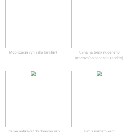
Mobilizační vyhláška (archiv)
Kniha na téma nuceného
pracovního nasazení (archiv)
Jdeme nahrávat do domova pro
Tým s pamětníkem