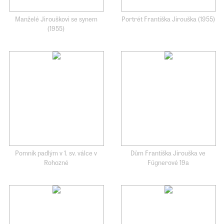
Manželé Jirouškovi se synem
Portrét Františka Jirouška (1955)
(1955)
Pomník padlým v 1. sv. válce v
Dům Františka Jirouška ve
Rohozné
Fügnerové 19a