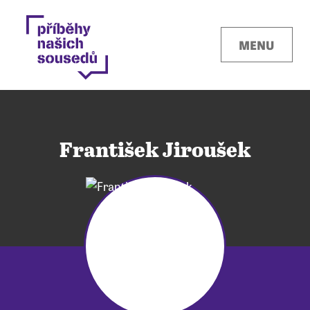
MENU
František Jiroušek
Kontakty
Místa
O projektu
Pro města