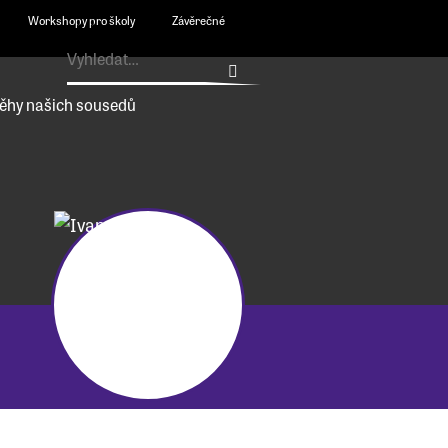
Workshopy pro školy
Závěrečné
ěhy našich sousedů