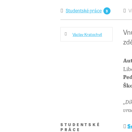
Studentské práce
V
3
Vn
Václav Kratochvíl
zd
Aut
Lib
Ped
Ško
„Dí
vra
STUDENTSKÉ
S
PRÁCE