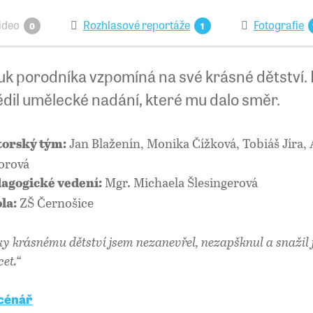
ideo
Rozhlasové reportáže
Fotografie
0
1
uk porodníka vzpomíná na své krásné dětství.
ědil umělecké nadání, které mu dalo směr.
Jan Blaženín, Monika Čížková, Tobiáš Jíra, 
orský tým:
orová
Mgr. Michaela Šlesingerová
agogické vedení:
ZŠ Černošice
la:
ky krásnému dětství jsem nezanevřel, nezapšknul a snažil 
cet.“
cénář