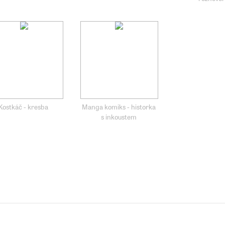
Kostkáč - kresba
Manga komiks - historka
s inkoustem