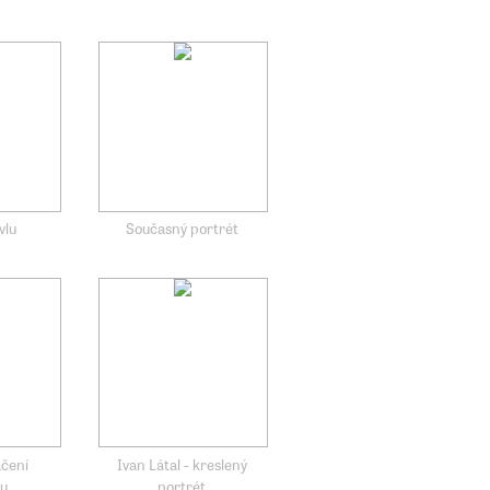
vlu
Současný portrét
áčení
Ivan Látal - kreslený
ru
portrét