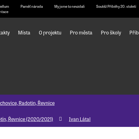
Bellum
Paměť národa
My jsme to nevzdali
Soutěž Příběhy 20. století
ntace
akty
Místa
O projektu
Pro města
Pro školy
Příb
chovice, Radotin, Řevnice
tín, Řevnice (2020/2021)
Ivan Látal