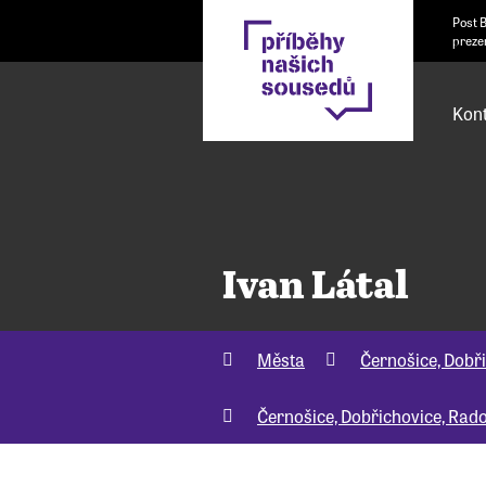
Post 
preze
Kont
Ivan Látal
Města
Černošice, Dobři
Černošice, Dobřichovice, Rado