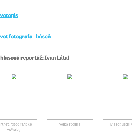
ivotopis
ivot fotografa - báseň
hlasová reportáž: Ivan Látal
rtrét, fotografické
Velká rodina
Masopustní v
začátky