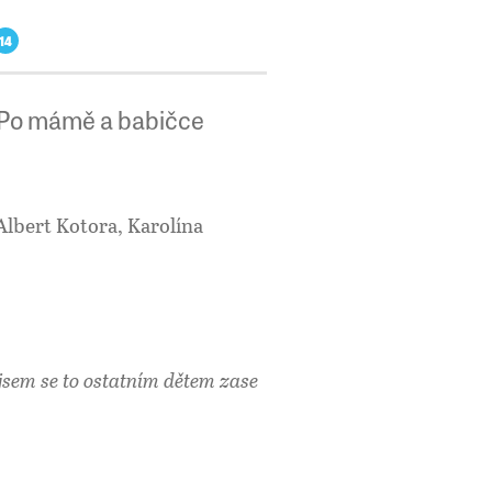
14
 Po mámě a babičce
Albert Kotora, Karolína
jsem se to ostatním dětem zase