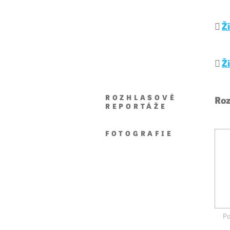
Ž
Ž
ROZHLASOVÉ
Roz
REPORTÁŽE
FOTOGRAFIE
Po