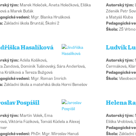
rský tým:
Marek Holeček, Aneta Holečková, Eliška
Autorský tým:
L
šová a Marek Buťák
Zdeněk Petr Sov
gogické vedení:
Mgr. Blanka Hrušková
a Matyáš Kluba
a:
Základní škola Bruntál, Školní 2
Pedagogické ve
Škola:
ZŠ Vrbno
ndřiška Hasalíková
Ludvík Lu
rský tým:
Adéla Košiková,
Autorský tým:
N
za Žandová, Dominik Tušínovský, Sára Anderlová,
Čermáková, Klár
ína Králíková a Tereza Bužgová
Pedagogické ve
gogické vedení:
Mgr. Roman Imrich
Škola:
Všeobecné
a:
Základní škola a mateřská škola Horní Benešov
oslav Pospíšil
Helena R
rský tým:
Martin Volek, Ema
Autorský tým:
N
ová, Viktória Fúziková, Tomáš Kůdela a Alexej
Eliška Vroblová,
čmer
Pedagogické ve
gogické vedení:
PhDr. Mgr. Miroslav Hanuš
Škola:
Základní 