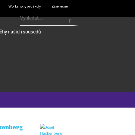
Workshopy pro školy
Závěrečné
ěhy našich sousedů
kenberg