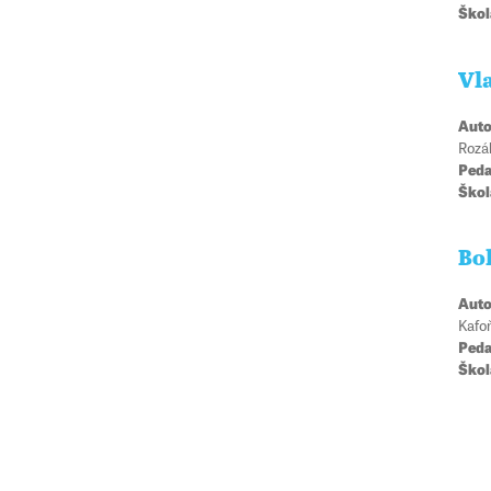
Škol
Vla
Auto
Rozá
Peda
Škol
Bo
Auto
Kafo
Peda
Škol