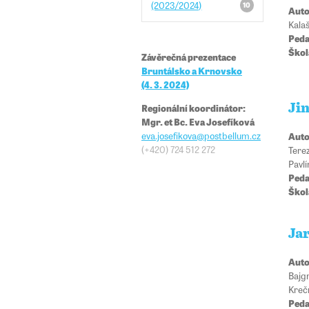
(2023/2024)
10
Auto
Kala
Peda
Škol
Závěrečná prezentace
Bruntálsko a Krnovsko
(4. 3. 2024)
Regionální koordinátor:
Ji
Mgr. et Bc. Eva Josefíková
eva.josefikova@​​postbellum.cz
Auto
(+420) 724 512 272
Tere
Pavl
Peda
Škol
Jar
Auto
Bajgr
Kre
Peda