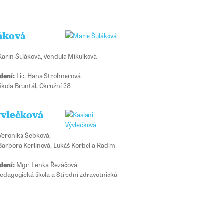
áková
arin Šuláková, Vendula Mikulková
dení:
Lic. Hana Strohnerová
škola Bruntál, Okružní 38
ývlečková
eronika Šebková,
Barbora Kerlinová, Lukáš Korbel a Radim
dení:
Mgr. Lenka Řezáčová
edagogická škola a Střední zdravotnická