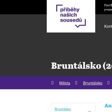
Post 
preze
Kont
Bruntálsko (
Města
Bruntálsko
An
Bruntálsko