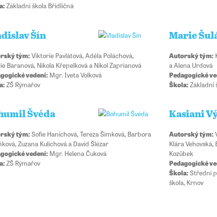
a:
Základní škola Břidličná
dislav Šín
Marie Šul
rský tým:
Viktorie Pavlátová, Adéla Poláchová,
Autorský tým:
K
lie Baranová, Nikola Křepelková a Nikol Zaprianová
a Alena Urdová
gogické vedení:
Mgr. Iveta Volková
Pedagogické ve
a:
ZŠ Rýmařov
Škola:
Základní 
humil Švéda
Kasiani V
rský tým:
Sofie Hanichová, Tereza Šimková, Barbora
Autorský tým:
V
ňková, Zuzana Kulichová a David Šlézar
Klára Vehovská, 
gogické vedení:
Mgr. Helena Čuková
Kozůbek
a:
ZŠ Rýmařov
Pedagogické ve
Škola:
Střední p
škola, Krnov