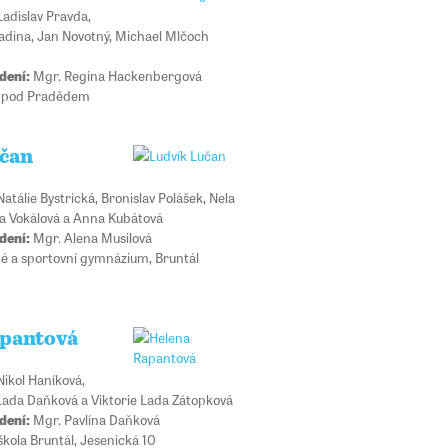
adislav Pravda,
adina, Jan Novotný, Michael Mlčoch
dení:
Mgr. Regina Hackenbergová
 pod Pradědem
čan
atálie Bystrická, Bronislav Polášek, Nela
a Vokálová a Anna Kubátová
dení:
Mgr. Alena Musilová
 a sportovní gymnázium, Bruntál
apantová
ikol Haníková,
 Lada Daňková a Viktorie Lada Zátopková
dení:
Mgr. Pavlína Daňková
škola Bruntál, Jesenická 10