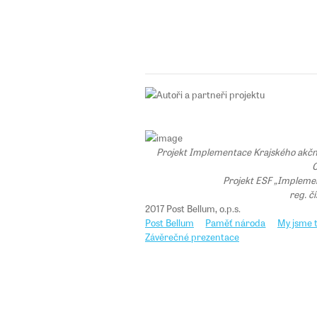
Projekt Implementace Krajského akčního
C
Projekt ESF „Implemen
reg. č
2017 Post Bellum, o.p.s.
Post Bellum
Paměť národa
My jsme t
Závěrečné prezentace