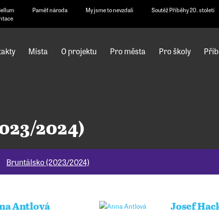
Bellum
Paměť národa
My jsme to nevzdali
Soutěž Příběhy 20. století
ntace
akty
Místa
O projektu
Pro města
Pro školy
Příb
2023/2024)
Bruntálsko (2023/2024)
na Antlová
Josef Hac