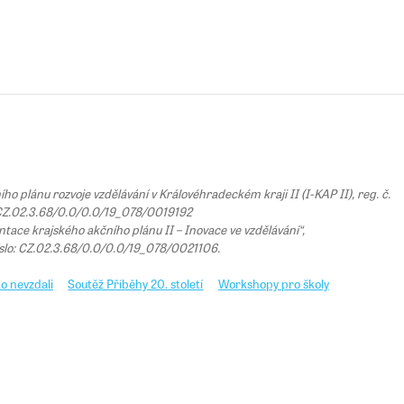
 plánu rozvoje vzdělávání v Královéhradeckém kraji II (I-KAP II), reg. č.
Z.02.3.68/0.0/0.0/19_078/0019192
tace krajského akčního plánu II – Inovace ve vzdělávání“,
íslo: CZ.02.3.68/0.0/0.0/19_078/0021106.
o nevzdali
Soutěž Příběhy 20. století
Workshopy pro školy