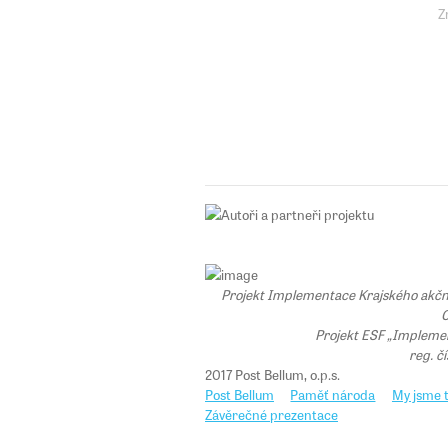
Z
Projekt Implementace Krajského akčního
C
Projekt ESF „Implemen
reg. č
2017 Post Bellum, o.p.s.
Post Bellum
Paměť národa
My jsme t
Závěrečné prezentace