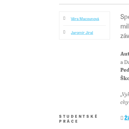
Sp
Věra Macounová
mil
Jaromír Jiral
záv
Aut
a D
Ped
Ško
„Vy
chyt
STUDENTSKÉ
Ž
PRÁCE