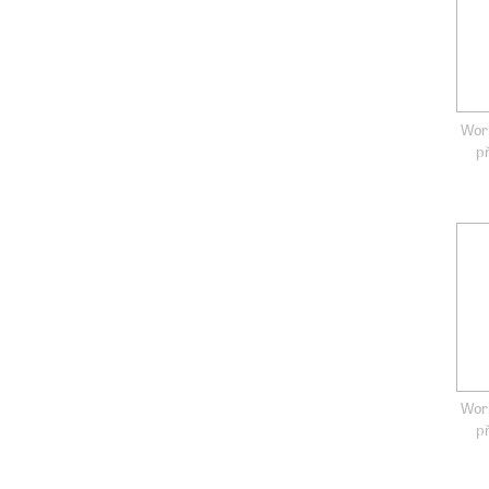
Wor
p
Wor
p