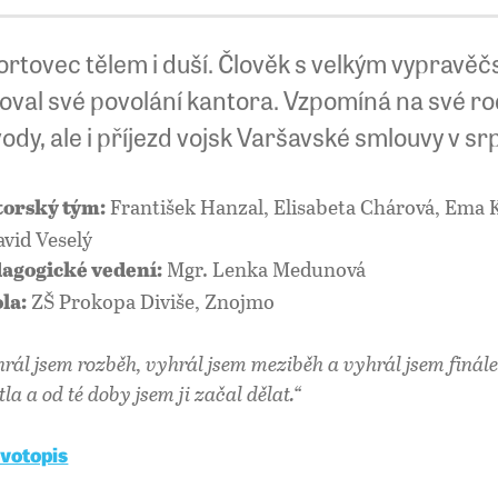
ortovec tělem i duší. Člověk s velkým vypravě
oval své povolání kantora. Vzpomíná na své rod
ody, ale i příjezd vojsk Varšavské smlouvy v s
František Hanzal, Elisabeta Chárová, Ema 
orský tým:
avid Veselý
Mgr. Lenka Medunová
agogické vedení:
ZŠ Prokopa Diviše, Znojmo
la:
hrál jsem rozběh, vyhrál jsem meziběh a vyhrál jsem finále
la a od té doby jsem ji začal dělat.“
ivotopis