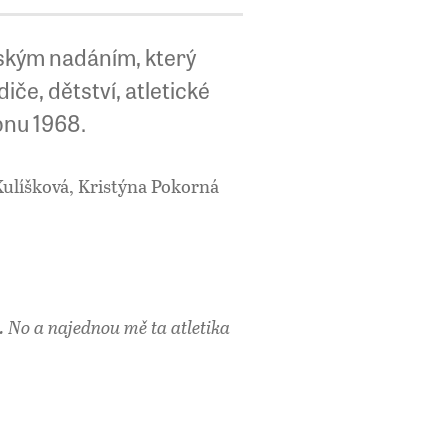
čským nadáním, který
iče, dětství, atletické
rpnu 1968.
Kulíšková, Kristýna Pokorná
. No a najednou mě ta atletika