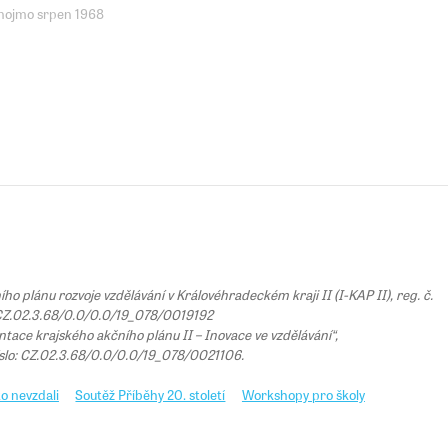
nojmo srpen 1968
 plánu rozvoje vzdělávání v Královéhradeckém kraji II (I-KAP II), reg. č.
Z.02.3.68/0.0/0.0/19_078/0019192
tace krajského akčního plánu II – Inovace ve vzdělávání“,
íslo: CZ.02.3.68/0.0/0.0/19_078/0021106.
o nevzdali
Soutěž Příběhy 20. století
Workshopy pro školy