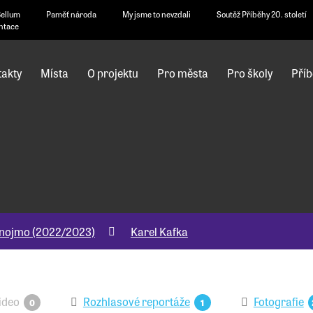
Bellum
Paměť národa
My jsme to nevzdali
Soutěž Příběhy 20. století
ntace
akty
Místa
O projektu
Pro města
Pro školy
Příb
nojmo (2022/2023)
Karel Kafka
ideo
Rozhlasové reportáže
Fotografie
0
1