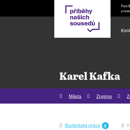
Post 
preze
Kont
Karel Kafka
Města
Znojmo
Z
Studentské práce
V
2