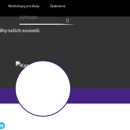
Workshopy pro školy
Závěrečné
ěhy našich sousedů
25