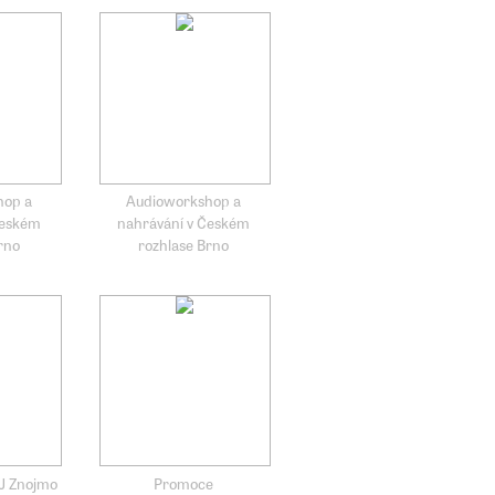
hop a
Audioworkshop a
Českém
nahrávání v Českém
rno
rozhlase Brno
TJ Znojmo
Promoce