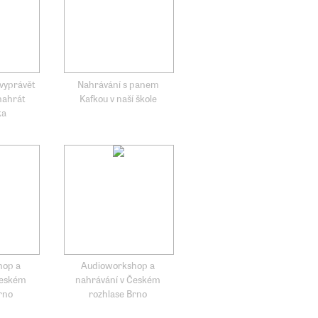
vyprávět
Nahrávání s panem
nahrát
Kafkou v naší škole
ka
hop a
Audioworkshop a
Českém
nahrávání v Českém
rno
rozhlase Brno