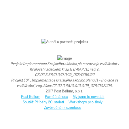
Projekt Implementace Krajského akčního plánu rozvoje vzdělávání v
Královéhradeckém kraji II (I-KAP II), reg. č.
CZ.02.3.68/0.0/0.0/19_078/0019192
Projekt ESF „Implementace krajského akčního plánu II – Inovace ve
vzdělávání“, reg. číslo: CZ.02.3.68/0.0/0.0/19_078/0021106.
2017 Post Bellum, o.p.s.
Post Bellum
Paměť národa
My jsme to nevzdali
Soutěž Příběhy 20. století
Workshopy pro školy
Závěrečné prezentace