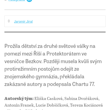
Jaromír Jiral
Prožila dětství za druhé světové války na
pomezí mezi Říší a Protektorátem ve
vesničce Bezkov. Později musela kvůli svým
protirežimním postojům odejít ze
znojemského gymnázia, překládala
zakázané autory a podepsala Chartu 77.
Eliška Casková, Sabina Dvořáková,
Autorský tým:
Antonín Franek, Lucie Dobšíčková, Tereza Kociánová