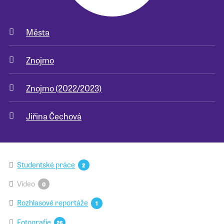
Města
Znojmo
Znojmo (2022/2023)
Jiřina Čechová
Studentské práce
2
Video
0
Rozhlasové reportáže
1
Fotografie
26