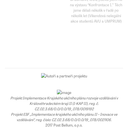
na výstavu “Konfrontace I.” Těch
jsme dělali několik v řadě po
několik let (Víkendová nelegální
akce studentů AVU a UMPRUM)
Projekt Implementace Krajského akčního plánu rozvoje vzdělávání v
Královéhradeckém kraji II (I-KAP II), reg. č.
CZ.02.3.68/0.0/0.0/19_078/0019192
Projekt ESF „Implementace krajského akčního plánu II – Inovace ve
vzdělávání“, reg. číslo: CZ.02.3.68/0.0/0.0/19_078/0021106.
2017 Post Bellum, o.p.s.