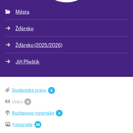
Města
Pro školy
Žďársko
Příběhy našich sousedů
Žďársko (2025/2026)
Jiří Plieštik
Studentské práce
2
Video
0
Rozhlasové reportáže
1
Fotografie
20