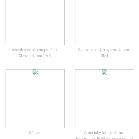
Výcvik seskoku na padáku,
S prvorozeným synem Janem
Chrudim, cca 1976
1981
Dětství
Americký fotograf Tom
Graumann, 1984, pozval jsem ho