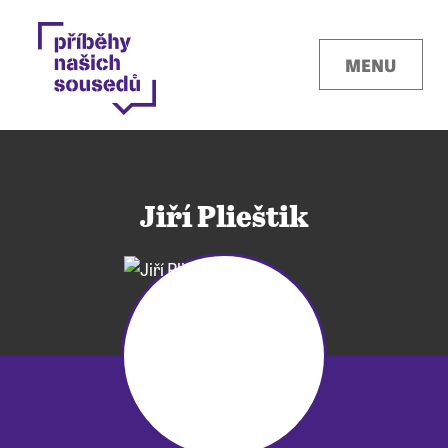
MENU
Jiří Plieštik
Kontakty
Místa
O projektu
Pro města